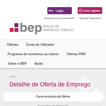
Ir
para
conteúdo
principal
Esqueceu-se da password?
Registar Organismo
Ofertas
Conta do Utilizador
Programa de incentivos ao interior
Ofertas PRR
Sobre a BEP
Ajuda
Início
Detalhe de Oferta de Emprego
Caracterização da Oferta