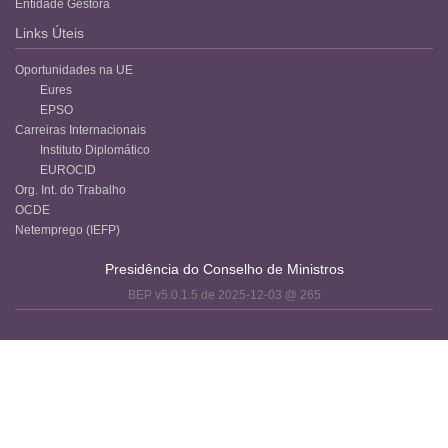
Entidade Gestora
Links Úteis
Oportunidades na UE
Eures
EPSO
Carreiras Internacionais
Instituto Diplomático
EUROCID
Org. Int. do Trabalho
OCDE
Netemprego (IEFP)
Presidência do Conselho de Ministros
BEP v5.0.1.5 de 2025-12-03 @ 265