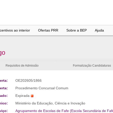
entivos ao interior
Ofertas PRR
Sobre a BEP
Ajuda
go
Requisitos de Admissão
Formalização Candidaturas
erta:
OE202605/1866
erta:
Procedimento Concursal Comum
tado:
Expirada
nico:
Ministério da Educação, Ciência e Inovação
viço:
Agrupamento de Escolas de Fafe (Escola Secundária de Faf