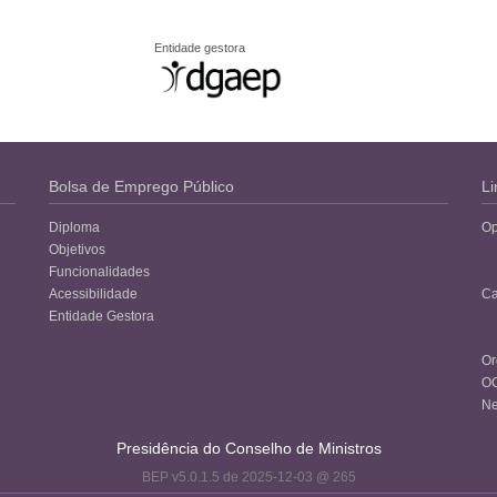
Entidade gestora
Bolsa de Emprego Público
Li
Diploma
Op
Objetivos
Funcionalidades
Acessibilidade
Ca
Entidade Gestora
Or
O
Ne
Presidência do Conselho de Ministros
BEP v5.0.1.5 de 2025-12-03 @ 265