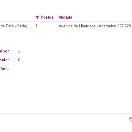
Nº Postos
Morada
de Fafe - Sede)
1
Avenida da Liberdade - Apartados 327/328
alho:
1
ncia:
0
ões: