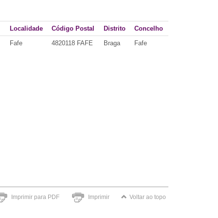
Localidade
Código Postal
Distrito
Concelho
Fafe
4820118 FAFE
Braga
Fafe
Imprimir para PDF
Imprimir
Voltar ao topo