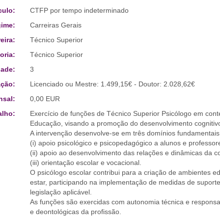
culo:
CTFP por tempo indeterminado
ime:
Carreiras Gerais
eira:
Técnico Superior
oria:
Técnico Superior
ade:
3
ção:
Licenciado ou Mestre: 1.499,15€ - Doutor: 2.028,62€
sal:
0,00 EUR
alho:
Exercício de funções de Técnico Superior Psicólogo em conte
Educação, visando a promoção do desenvolvimento cognitivo,
A intervenção desenvolve-se em três domínios fundamentais
(i) apoio psicológico e psicopedagógico a alunos e professor
(ii) apoio ao desenvolvimento das relações e dinâmicas da 
(iii) orientação escolar e vocacional.
O psicólogo escolar contribui para a criação de ambientes e
estar, participando na implementação de medidas de suporte
legislação aplicável.
As funções são exercidas com autonomia técnica e responsabi
e deontológicas da profissão.