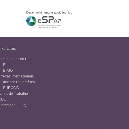
Desenvolvimento e apoio técnico
nks Úteis
ortunidades na UE
Eures
EPSO
rreiras Internacionais
Instituto Diplomático
EUROCID
g. Int. do Trabalho
CDE
temprego (IEFP)