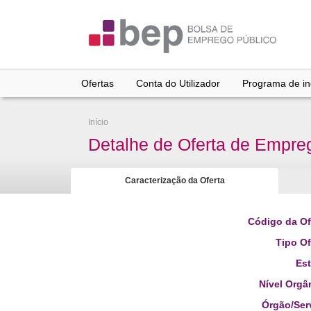
Ir
para
conteúdo
principal
Ofertas
Conta do Utilizador
Programa de inc
Início
Detalhe de Oferta de Empre
Caracterização da Oferta
Código da Of
Tipo Of
Es
Nível Orgâ
Órgão/Ser