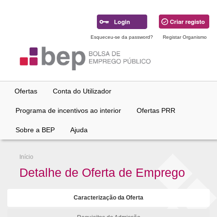
Ir
para
conteúdo
principal
Esqueceu-se da password?
Registar Organismo
Ofertas
Conta do Utilizador
Programa de incentivos ao interior
Ofertas PRR
Sobre a BEP
Ajuda
Início
Detalhe de Oferta de Emprego
Caracterização da Oferta