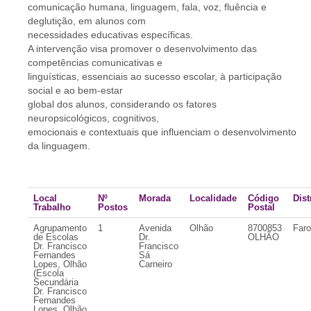
comunicação humana, linguagem, fala, voz, fluência e
deglutição, em alunos com
necessidades educativas específicas.
A intervenção visa promover o desenvolvimento das
competências comunicativas e
linguísticas, essenciais ao sucesso escolar, à participação
social e ao bem-estar
global dos alunos, considerando os fatores
neuropsicológicos, cognitivos,
emocionais e contextuais que influenciam o desenvolvimento
da linguagem.
Local
Nº
Morada
Localidade
Código
Dist
Trabalho
Postos
Postal
Agrupamento
1
Avenida
Olhão
8700853
Faro
de Escolas
Dr.
OLHÃO
Dr. Francisco
Francisco
Fernandes
Sá
Lopes, Olhão
Carneiro
(Escola
Secundária
Dr. Francisco
Fernandes
Lopes, Olhão