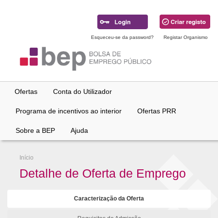
Ir
para
conteúdo
principal
Esqueceu-se da password?
Registar Organismo
Ofertas
Conta do Utilizador
Programa de incentivos ao interior
Ofertas PRR
Sobre a BEP
Ajuda
Início
Detalhe de Oferta de Emprego
Caracterização da Oferta