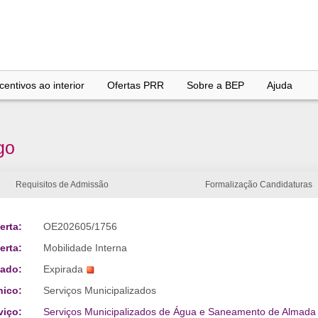
entivos ao interior
Ofertas PRR
Sobre a BEP
Ajuda
go
Requisitos de Admissão
Formalização Candidaturas
erta:
OE202605/1756
erta:
Mobilidade Interna
tado:
Expirada
nico:
Serviços Municipalizados
viço:
Serviços Municipalizados de Água e Saneamento de Almada