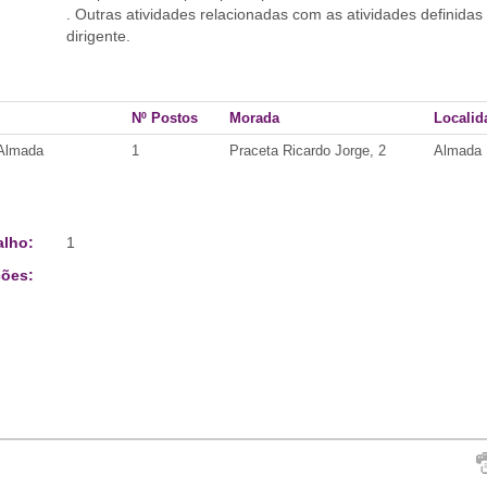
. Outras atividades relacionadas com as atividades definidas 
dirigente.
Nº Postos
Morada
Localid
 Almada
1
Praceta Ricardo Jorge, 2
Almada
alho:
1
ões: