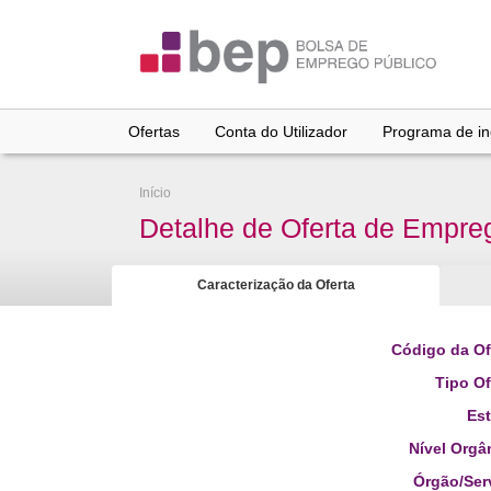
Ir
para
conteúdo
principal
Ofertas
Conta do Utilizador
Programa de inc
Início
Detalhe de Oferta de Empre
Caracterização da Oferta
Código da Of
Tipo Of
Es
Nível Orgâ
Órgão/Ser