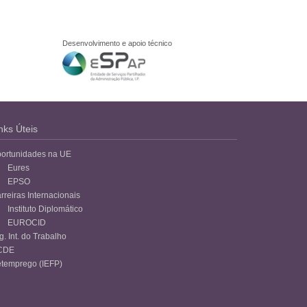
Desenvolvimento e apoio técnico
nks Úteis
ortunidades na UE
Eures
EPSO
rreiras Internacionais
Instituto Diplomático
EUROCID
g. Int. do Trabalho
CDE
temprego (IEFP)