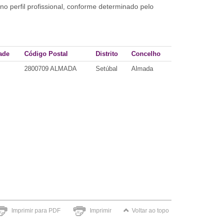
no perfil profissional, conforme determinado pelo
ade
Código Postal
Distrito
Concelho
2800709 ALMADA
Setúbal
Almada
Imprimir para PDF
Imprimir
Voltar ao topo