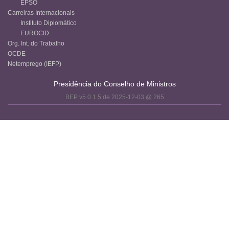
EPSO
Carreiras Internacionais
Instituto Diplomático
EUROCID
Org. Int. do Trabalho
OCDE
Netemprego (IEFP)
Presidência do Conselho de Ministros
BEP v5.0.1.5 de 2025-12-03 @ 265