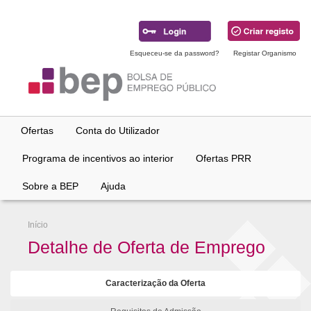
Ir
para
conteúdo
principal
Esqueceu-se da password?
Registar Organismo
Ofertas
Conta do Utilizador
Programa de incentivos ao interior
Ofertas PRR
Sobre a BEP
Ajuda
Início
Detalhe de Oferta de Emprego
Caracterização da Oferta