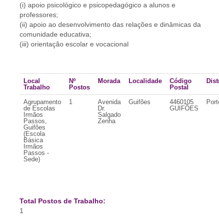
(i) apoio psicológico e psicopedagógico a alunos e
professores;
(ii) apoio ao desenvolvimento das relações e dinâmicas da
comunidade educativa;
(iii) orientação escolar e vocacional
Local
Nº
Morada
Localidade
Código
Dist
Trabalho
Postos
Postal
Agrupamento
1
Avenida
Guifões
4460105
Port
de Escolas
Dr.
GUIFÕES
Irmãos
Salgado
Passos,
Zenha
Guifões
(Escola
Básica
Irmãos
Passos -
Sede)
Total Postos de Trabalho:
1