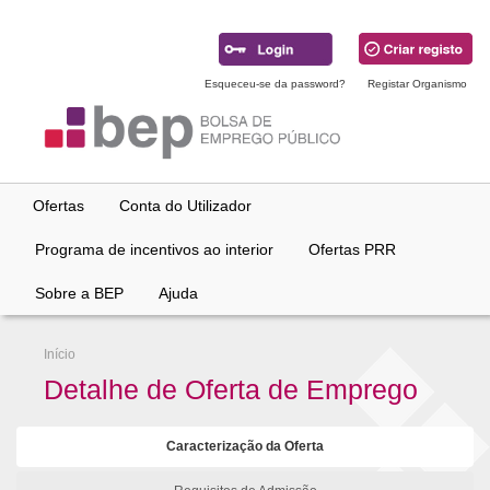
Ir
para
conteúdo
principal
Esqueceu-se da password?
Registar Organismo
Ofertas
Conta do Utilizador
Programa de incentivos ao interior
Ofertas PRR
Sobre a BEP
Ajuda
Início
Detalhe de Oferta de Emprego
Caracterização da Oferta