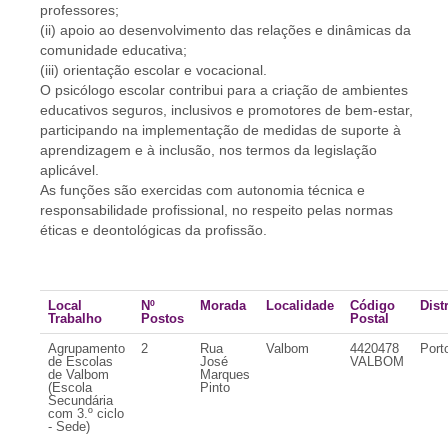
professores;
(ii) apoio ao desenvolvimento das relações e dinâmicas da
comunidade educativa;
(iii) orientação escolar e vocacional.
O psicólogo escolar contribui para a criação de ambientes
educativos seguros, inclusivos e promotores de bem-estar,
participando na implementação de medidas de suporte à
aprendizagem e à inclusão, nos termos da legislação
aplicável.
As funções são exercidas com autonomia técnica e
responsabilidade profissional, no respeito pelas normas
éticas e deontológicas da profissão.
Local
Nº
Morada
Localidade
Código
Dist
Trabalho
Postos
Postal
Agrupamento
2
Rua
Valbom
4420478
Port
de Escolas
José
VALBOM
de Valbom
Marques
(Escola
Pinto
Secundária
com 3.º ciclo
- Sede)