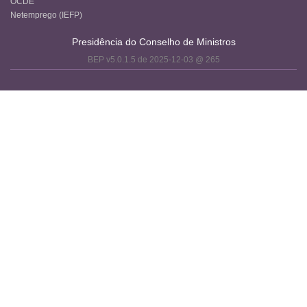
OCDE
Netemprego (IEFP)
Presidência do Conselho de Ministros
BEP v5.0.1.5 de 2025-12-03 @ 265