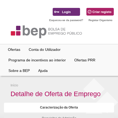
Ir
para
conteúdo
principal
Esqueceu-se da password?
Registar Organismo
Ofertas
Conta do Utilizador
Programa de incentivos ao interior
Ofertas PRR
Sobre a BEP
Ajuda
Início
Detalhe de Oferta de Emprego
Caracterização da Oferta