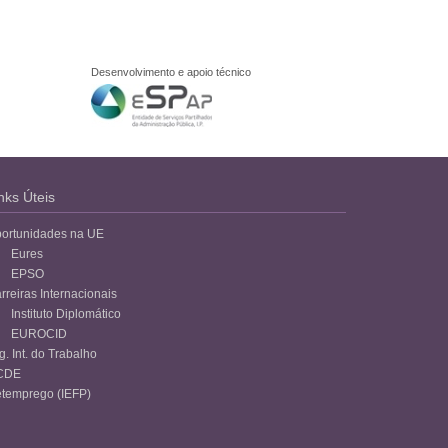
Desenvolvimento e apoio técnico
nks Úteis
ortunidades na UE
Eures
EPSO
rreiras Internacionais
Instituto Diplomático
EUROCID
g. Int. do Trabalho
CDE
temprego (IEFP)