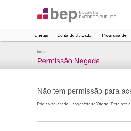
Ir
para
conteúdo
principal
Ofertas
Conta do Utilizador
Programa de inc
Início
Permissão Negada
Não tem permissão para aced
Página solicitada - pages/oferta/Oferta_Detalhes.