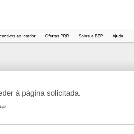
entivos ao interior
Ofertas PRR
Sobre a BEP
Ajuda
er à página solicitada.
aspx