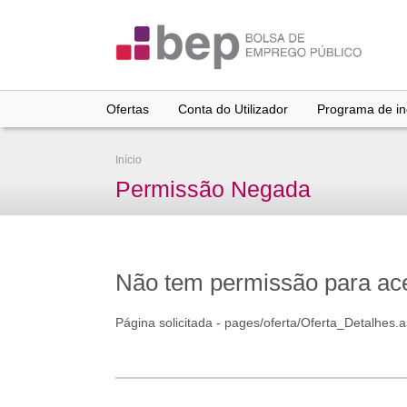
Ir
para
conteúdo
principal
Ofertas
Conta do Utilizador
Programa de inc
Início
Permissão Negada
Não tem permissão para aced
Página solicitada - pages/oferta/Oferta_Detalhes.