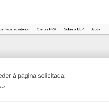
entivos ao interior
Ofertas PRR
Sobre a BEP
Ajuda
er à página solicitada.
aspx