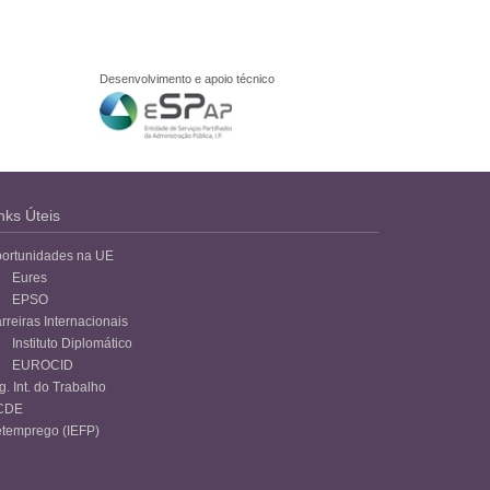
Desenvolvimento e apoio técnico
nks Úteis
ortunidades na UE
Eures
EPSO
rreiras Internacionais
Instituto Diplomático
EUROCID
g. Int. do Trabalho
CDE
temprego (IEFP)