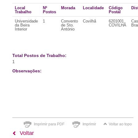
Local
Nº
Morada
Localidade
Código
Dis
Trabalho
Postos
Postal
Universidade
1
Convento
Covilhã
6201001
Cas
da Beira
de Sto.
COVILHÃ
Bra
Interior
António
Total Postos de Trabalho:
1
Observações:
Imprimir para PDF
Imprimir
Voltar ao topo
Voltar