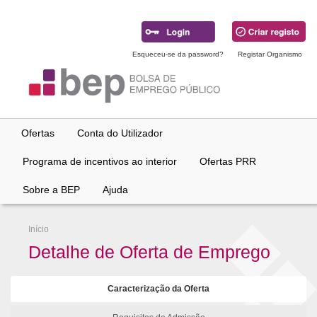
Ir
para
conteúdo
principal
Esqueceu-se da password?
Registar Organismo
Ofertas
Conta do Utilizador
Programa de incentivos ao interior
Ofertas PRR
Sobre a BEP
Ajuda
Início
Detalhe de Oferta de Emprego
Caracterização da Oferta