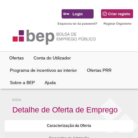
Ir
para
conteúdo
principal
Esqueceu-se da password?
Registar Organismo
Ofertas
Conta do Utilizador
Programa de incentivos ao interior
Ofertas PRR
Sobre a BEP
Ajuda
Início
Detalhe de Oferta de Emprego
Caracterização da Oferta