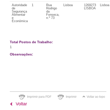
Autoridade
1
Rua
Lisboa
1269273
Lisboa
de
Rodrigo
LISBOA
Segurança
da
Alimentar
Fonseca,
e
n.º 73
Económica
Total Postos de Trabalho:
1
Observações:
Imprimir para PDF
Imprimir
Voltar ao topo
Voltar