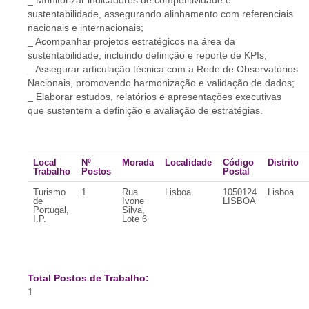
_ Monitorizar indicadores de competitividade e
sustentabilidade, assegurando alinhamento com referenciais
nacionais e internacionais;
_ Acompanhar projetos estratégicos na área da
sustentabilidade, incluindo definição e reporte de KPIs;
_ Assegurar articulação técnica com a Rede de Observatórios
Nacionais, promovendo harmonização e validação de dados;
_ Elaborar estudos, relatórios e apresentações executivas
que sustentem a definição e avaliação de estratégias.
Local
Nº
Morada
Localidade
Código
Distrito
Trabalho
Postos
Postal
Turismo
1
Rua
Lisboa
1050124
Lisboa
de
Ivone
LISBOA
Portugal,
Silva,
I.P.
Lote 6
Total Postos de Trabalho:
1