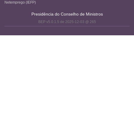
Netemprego (IEFP)
Presidência do Conselho de Ministros
BEP v5.0.1.5 de 2025-12-03 @ 265