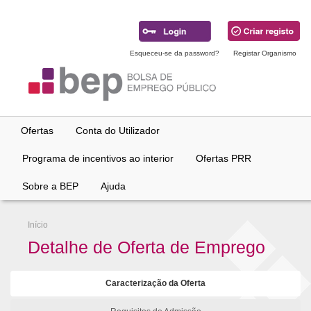
Ir
para
conteúdo
principal
Esqueceu-se da password?
Registar Organismo
Ofertas
Conta do Utilizador
Programa de incentivos ao interior
Ofertas PRR
Sobre a BEP
Ajuda
Início
Detalhe de Oferta de Emprego
Caracterização da Oferta