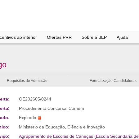
entivos ao interior
Ofertas PRR
Sobre a BEP
Ajuda
go
Requisitos de Admissão
Formalização Candidaturas
erta:
OE202605/0244
erta:
Procedimento Concursal Comum
tado:
Expirada
nico:
Ministério da Educação, Ciência e Inovação
viço:
Agrupamento de Escolas de Caneças (Escola Secundária de