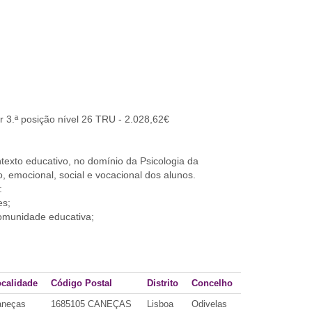
 3.ª posição nível 26 TRU - 2.028,62€
texto educativo, no domínio da Psicologia da
 emocional, social e vocacional dos alunos.
:
es;
comunidade educativa;
calidade
Código Postal
Distrito
Concelho
aneças
1685105 CANEÇAS
Lisboa
Odivelas