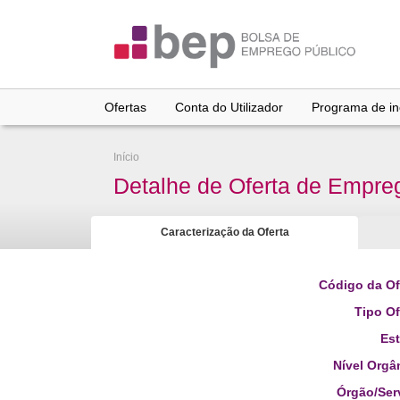
Ir
para
conteúdo
principal
Ofertas
Conta do Utilizador
Programa de inc
Início
Detalhe de Oferta de Empre
Caracterização da Oferta
Código da Of
Tipo Of
Es
Nível Orgâ
Órgão/Ser