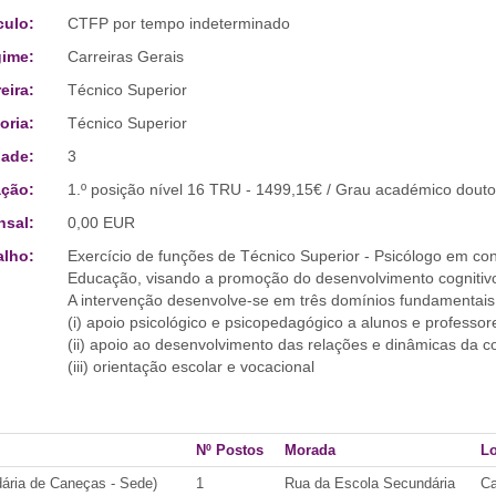
culo:
CTFP por tempo indeterminado
ime:
Carreiras Gerais
eira:
Técnico Superior
oria:
Técnico Superior
ade:
3
ção:
1.º posição nível 16 TRU - 1499,15€ / Grau académico doutor
sal:
0,00 EUR
alho:
Exercício de funções de Técnico Superior - Psicólogo em con
Educação, visando a promoção do desenvolvimento cognitivo,
A intervenção desenvolve-se em três domínios fundamentais
(i) apoio psicológico e psicopedagógico a alunos e professor
(ii) apoio ao desenvolvimento das relações e dinâmicas da 
(iii) orientação escolar e vocacional
Nº Postos
Morada
Lo
ária de Caneças - Sede)
1
Rua da Escola Secundária
C