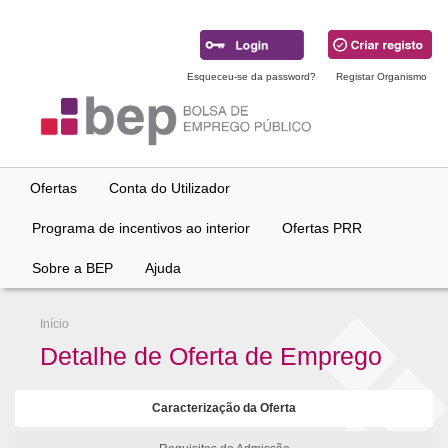
Ir
para
conteúdo
principal
Esqueceu-se da password?
Registar Organismo
Ofertas
Conta do Utilizador
Programa de incentivos ao interior
Ofertas PRR
Sobre a BEP
Ajuda
Início
Detalhe de Oferta de Emprego
Caracterização da Oferta