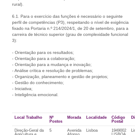
rural).
6.1. Para o exercício das funções é necessário o seguinte
perfil de competências (P3), respeitando o nível de exigência
fixado na Portaria n.º 214/2024/1, de 20 de setembro, para a
carreira de técnico superior (grau de complexidade funcional
3):
- Orientação para os resultados;
- Orientação para a colaboração;
- Orientação para a mudança e inovação;
- Análise crítica e resolução de problemas;
- Organização, planeamento e gestão de projetos;
- Gestão do conhecimento;
- Iniciativa;
- Inteligência emocional.
Local Trabalho
Nº
Morada
Localidade
Código
Di
Postos
Postal
Direção-Geral da
5
Avenida
Lisboa
1949002
Li
Agricultura e
Afonso
LISBOA