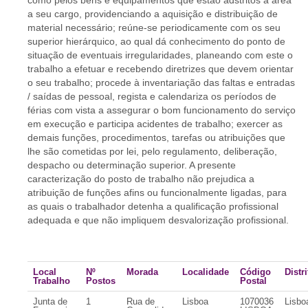
como pelos bens e equipamentos que estão adstritos à área
a seu cargo, providenciando a aquisição e distribuição de
material necessário; reúne-se periodicamente com os seu
superior hierárquico, ao qual dá conhecimento do ponto de
situação de eventuais irregularidades, planeando com este o
trabalho a efetuar e recebendo diretrizes que devem orientar
o seu trabalho; procede à inventariação das faltas e entradas
/ saídas de pessoal, regista e calendariza os períodos de
férias com vista a assegurar o bom funcionamento do serviço
em execução e participa acidentes de trabalho; exercer as
demais funções, procedimentos, tarefas ou atribuições que
lhe são cometidas por lei, pelo regulamento, deliberação,
despacho ou determinação superior. A presente
caracterização do posto de trabalho não prejudica a
atribuição de funções afins ou funcionalmente ligadas, para
as quais o trabalhador detenha a qualificação profissional
adequada e que não impliquem desvalorização profissional.
Local
Nº
Morada
Localidade
Código
Distri
Trabalho
Postos
Postal
Junta de
1
Rua de
Lisboa
1070036
Lisbo