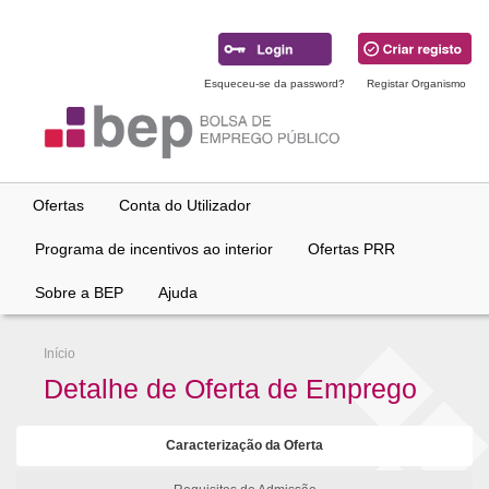
Ir
para
conteúdo
principal
Esqueceu-se da password?
Registar Organismo
Ofertas
Conta do Utilizador
Programa de incentivos ao interior
Ofertas PRR
Sobre a BEP
Ajuda
Início
Detalhe de Oferta de Emprego
Caracterização da Oferta