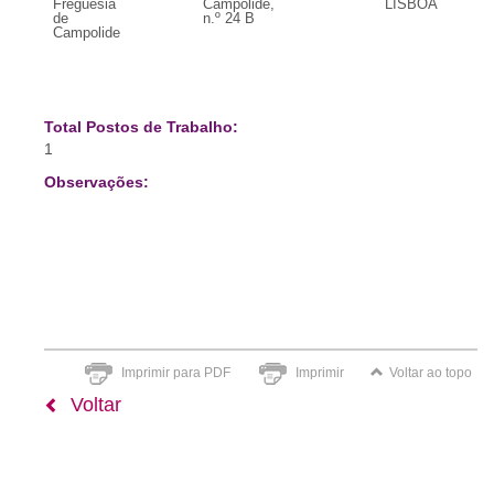
Freguesia
Campolide,
LISBOA
de
n.º 24 B
Campolide
Total Postos de Trabalho:
1
Observações:
Imprimir para PDF
Imprimir
Voltar ao topo
Voltar