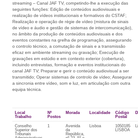
streaming – Canal JAF TV, competindo-lhe a execução das
seguintes funções: Edição de conteúdos audiovisuais e
realização de vídeos institucionais e formativos do CSTAF;
Realização e operação de régie de vídeo (mistura de sinais
de vídeo e áudio e gestão de sistemas de intercomunicação),
no âmbito da produção de conteúdos audiovisuais e dos
eventos constantes na grelha de programação, assegurando
o controlo técnico, a comutação de sinais e a transmissão
eficaz em ambiente streaming ou gravação; Execução de
gravações em estúdio e em contexto exterior (cobertura),
incluindo entrevistas, formação e eventos institucionais do
canal JAF TV; Preparar e gerir o conteúdo audiovisual a ser
transmitido; Operar sistemas de controlo de vídeo; Assegurar
a sincronia entre vídeo, som e luz, em articulação com outra
equipa técnica.
Local
Nº
Morada
Localidade
Código
D
Trabalho
Postos
Postal
Conselho
1
Avenida
Lisboa
1050185
L
Superior dos
da
LISBOA
Tribunais
República,
Administrativos
nº 23, 5º e