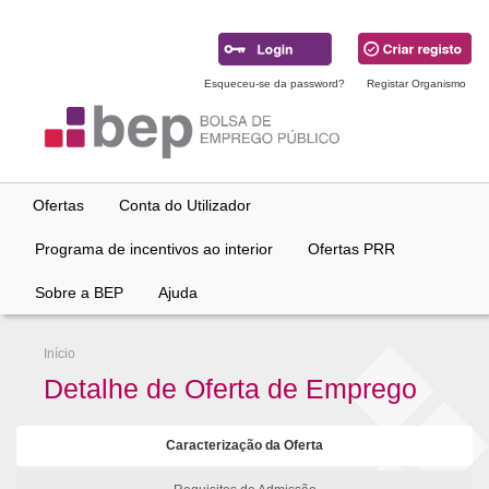
Ir
para
conteúdo
principal
Esqueceu-se da password?
Registar Organismo
Ofertas
Conta do Utilizador
Programa de incentivos ao interior
Ofertas PRR
Sobre a BEP
Ajuda
Início
Detalhe de Oferta de Emprego
Caracterização da Oferta