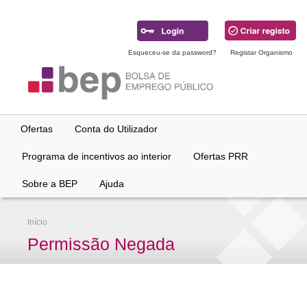
Ir
para
conteúdo
principal
Esqueceu-se da password?
Registar Organismo
Ofertas
Conta do Utilizador
Programa de incentivos ao interior
Ofertas PRR
Sobre a BEP
Ajuda
Início
Permissão Negada