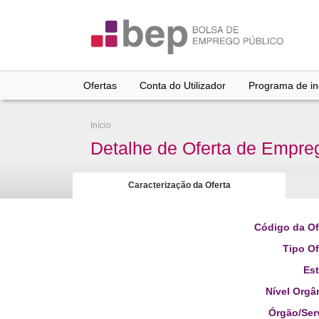
Ir
para
conteúdo
principal
Ofertas
Conta do Utilizador
Programa de inc
Início
Detalhe de Oferta de Empre
Caracterização da Oferta
Código da Of
Tipo Of
Es
Nível Orgâ
Órgão/Ser