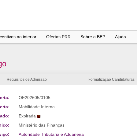
entivos ao interior
Ofertas PRR
Sobre a BEP
Ajuda
go
Requisitos de Admissão
Formalização Candidaturas
erta:
OE202605/0105
erta:
Mobilidade Interna
tado:
Expirada
nico:
Ministério das Finanças
viço:
Autoridade Tributária e Aduaneira