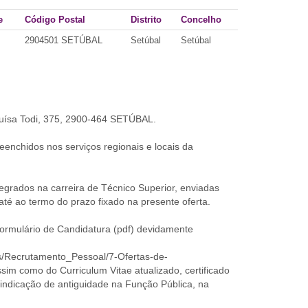
e
Código Postal
Distrito
Concelho
2904501 SETÚBAL
Setúbal
Setúbal
Luísa Todi, 375, 2900-464 SETÚBAL.
eenchidos nos serviços regionais e locais da
egrados na carreira de Técnico Superior, enviadas
até ao termo do prazo fixado na presente oferta.
rmulário de Candidatura (pdf) devidamente
os/Recrutamento_Pessoal/7-Ofertas-de-
sim como do Curriculum Vitae atualizado, certificado
 indicação de antiguidade na Função Pública, na