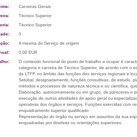
ime:
Carreiras Gerais
eira:
Técnico Superior
oria:
Técnico Superior
ade:
3
ção:
A mesma do Serviço de origem
sal:
0,00 EUR
alho:
O conteúdo funcional do posto de trabalho a ocupar é caracte
categoria e carreira de Técnico Superior, de acordo com o e
da LTFP, no âmbito das funções dos serviços regionais e locai
Setúbal, designadamente, funções consultivas, de estudo, p
métodos e processos de natureza técnica e ou científica, 
Elaboração, autonomamente ou em grupo, de pareceres e pr
execução de outras atividades de apoio geral ou especializ
operativas dos órgãos e serviços. Funções exercidas com re
enquadramento superior qualificado.
Representação do órgão ou serviço em assuntos da sua espe
enquadradas por diretivas ou orientações superiores.