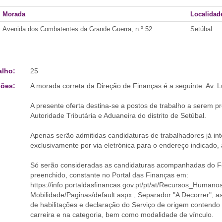
Morada
Localidad
Avenida dos Combatentes da Grande Guerra, n.º 52
Setúbal
alho:
25
ões:
A morada correta da Direção de Finanças é a seguinte: Av. 
A presente oferta destina-se a postos de trabalho a serem pr
Autoridade Tributária e Aduaneira do distrito de Setúbal.
Apenas serão admitidas candidaturas de trabalhadores já int
exclusivamente por via eletrónica para o endereço indicado, 
Só serão consideradas as candidaturas acompanhadas do Fo
preenchido, constante no Portal das Finanças em:
https://info.portaldasfinancas.gov.pt/pt/at/Recursos_Human
Mobilidade/Paginas/default.aspx , Separador "A Decorrer", as
de habilitações e declaração do Serviço de origem contendo
carreira e na categoria, bem como modalidade de vínculo.