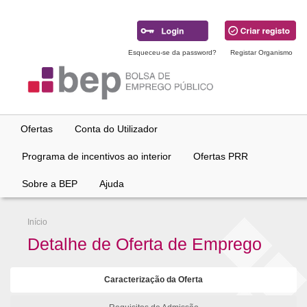
Ir
para
conteúdo
principal
Esqueceu-se da password?
Registar Organismo
Ofertas
Conta do Utilizador
Programa de incentivos ao interior
Ofertas PRR
Sobre a BEP
Ajuda
Início
Detalhe de Oferta de Emprego
Caracterização da Oferta