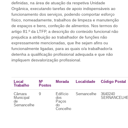
definidas, na área de atuação da respetiva Unidade
Orgânica, executando tarefas de apoio indispensáveis ao
funcionamento dos serviços, podendo comportar esforço
físico, nomeadamente, trabalhos de limpeza e manutenção
de espaços e bens, confeção de alimentos. Nos termos do
artigo 81.º da LTFP, a descrição do conteúdo funcional não
prejudica a atribuição ao trabalhador de funções não
expressamente mencionadas, que lhe sejam afins ou
funcionalmente ligadas, para as quais o/a trabalhador/a
detenha a qualificação profissional adequada e que não
impliquem desvalorização profissional.
Local
Nº
Morada
Localidade
Código Postal
Trabalho
Postos
Câmara
9
Edifício
Sernancelhe
3640240
Municipal
dos
SERNANCELH
de
Paços
Sernancelhe
do
Concelho