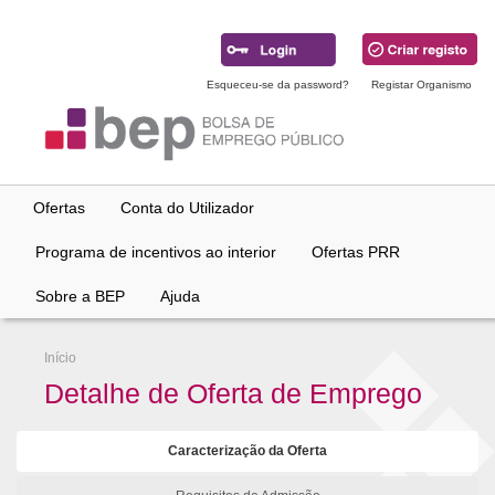
Ir
para
conteúdo
principal
Esqueceu-se da password?
Registar Organismo
Ofertas
Conta do Utilizador
Programa de incentivos ao interior
Ofertas PRR
Sobre a BEP
Ajuda
Início
Detalhe de Oferta de Emprego
Caracterização da Oferta