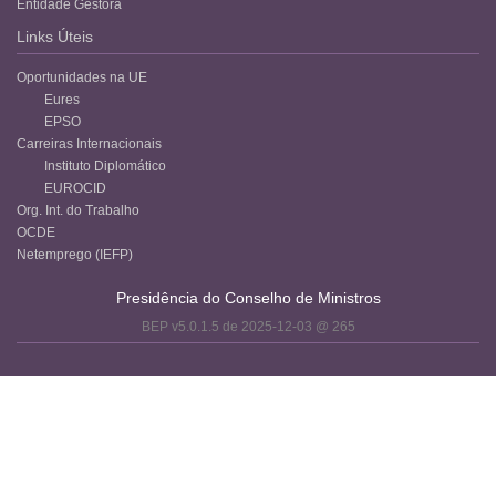
Entidade Gestora
Links Úteis
Oportunidades na UE
Eures
EPSO
Carreiras Internacionais
Instituto Diplomático
EUROCID
Org. Int. do Trabalho
OCDE
Netemprego (IEFP)
Presidência do Conselho de Ministros
BEP v5.0.1.5 de 2025-12-03 @ 265