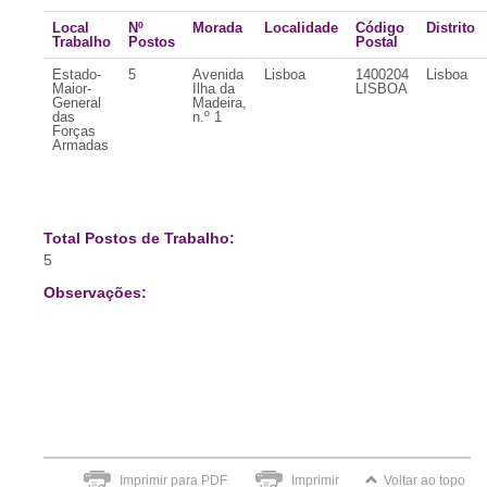
Local
Nº
Morada
Localidade
Código
Distrito
Trabalho
Postos
Postal
Estado-
5
Avenida
Lisboa
1400204
Lisboa
Maior-
Ilha da
LISBOA
General
Madeira,
das
n.º 1
Forças
Armadas
Total Postos de Trabalho:
5
Observações:
Imprimir para PDF
Imprimir
Voltar ao topo