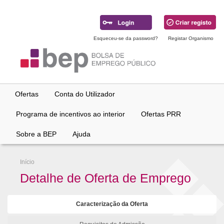
Ir
para
conteúdo
principal
Esqueceu-se da password?
Registar Organismo
Ofertas
Conta do Utilizador
Programa de incentivos ao interior
Ofertas PRR
Sobre a BEP
Ajuda
Início
Detalhe de Oferta de Emprego
Caracterização da Oferta