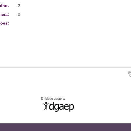
alho:
2
ncia:
0
ões:
Entidade gestora