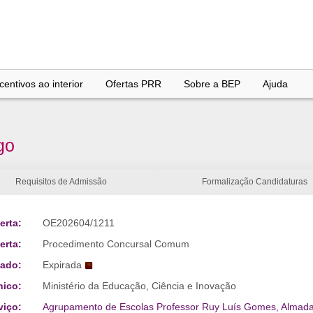
entivos ao interior
Ofertas PRR
Sobre a BEP
Ajuda
go
Requisitos de Admissão
Formalização Candidaturas
erta:
OE202604/1211
erta:
Procedimento Concursal Comum
tado:
Expirada
nico:
Ministério da Educação, Ciência e Inovação
viço:
Agrupamento de Escolas Professor Ruy Luís Gomes, Almada 