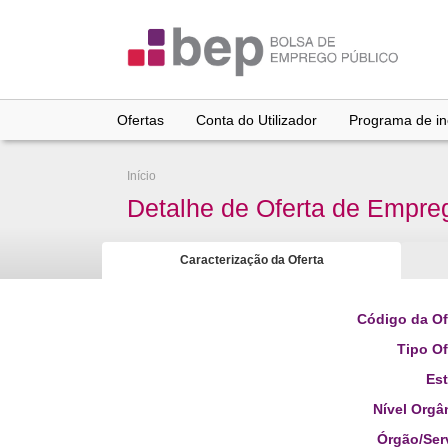
Ir
para
conteúdo
principal
Ofertas
Conta do Utilizador
Programa de inc
Início
Detalhe de Oferta de Empre
Caracterização da Oferta
Código da Of
Tipo Of
Es
Nível Orgâ
Órgão/Ser