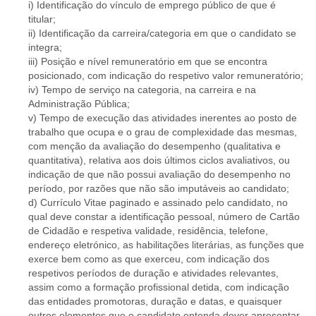
i) Identificação do vínculo de emprego público de que é
titular;
ii) Identificação da carreira/categoria em que o candidato se
integra;
iii) Posição e nível remuneratório em que se encontra
posicionado, com indicação do respetivo valor remuneratório;
iv) Tempo de serviço na categoria, na carreira e na
Administração Pública;
v) Tempo de execução das atividades inerentes ao posto de
trabalho que ocupa e o grau de complexidade das mesmas,
com menção da avaliação do desempenho (qualitativa e
quantitativa), relativa aos dois últimos ciclos avaliativos, ou
indicação de que não possui avaliação do desempenho no
período, por razões que não são imputáveis ao candidato;
d) Currículo Vitae paginado e assinado pelo candidato, no
qual deve constar a identificação pessoal, número de Cartão
de Cidadão e respetiva validade, residência, telefone,
endereço eletrónico, as habilitações literárias, as funções que
exerce bem como as que exerceu, com indicação dos
respetivos períodos de duração e atividades relevantes,
assim como a formação profissional detida, com indicação
das entidades promotoras, duração e datas, e quaisquer
outros elementos que o candidato entenda dever apresentar,