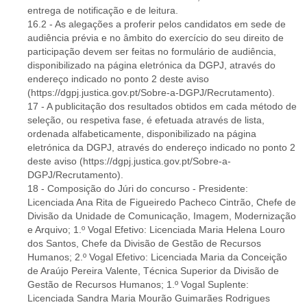
entrega de notificação e de leitura.
16.2 - As alegações a proferir pelos candidatos em sede de
audiência prévia e no âmbito do exercício do seu direito de
participação devem ser feitas no formulário de audiência,
disponibilizado na página eletrónica da DGPJ, através do
endereço indicado no ponto 2 deste aviso
(https://dgpj.justica.gov.pt/Sobre-a-DGPJ/Recrutamento).
17 - A publicitação dos resultados obtidos em cada método de
seleção, ou respetiva fase, é efetuada através de lista,
ordenada alfabeticamente, disponibilizado na página
eletrónica da DGPJ, através do endereço indicado no ponto 2
deste aviso (https://dgpj.justica.gov.pt/Sobre-a-
DGPJ/Recrutamento).
18 - Composição do Júri do concurso - Presidente:
Licenciada Ana Rita de Figueiredo Pacheco Cintrão, Chefe de
Divisão da Unidade de Comunicação, Imagem, Modernização
e Arquivo; 1.º Vogal Efetivo: Licenciada Maria Helena Louro
dos Santos, Chefe da Divisão de Gestão de Recursos
Humanos; 2.º Vogal Efetivo: Licenciada Maria da Conceição
de Araújo Pereira Valente, Técnica Superior da Divisão de
Gestão de Recursos Humanos; 1.º Vogal Suplente:
Licenciada Sandra Maria Mourão Guimarães Rodrigues