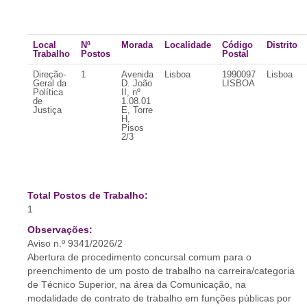
Local
Nº
Morada
Localidade
Código
Distrito
Trabalho
Postos
Postal
Direção-
1
Avenida
Lisboa
1990097
Lisboa
Geral da
D. João
LISBOA
Política
II, nº
de
1.08.01
Justiça
E, Torre
H,
Pisos
2/3
Total Postos de Trabalho:
1
Observações:
Aviso n.º 9341/2026/2
Abertura de procedimento concursal comum para o
preenchimento de um posto de trabalho na carreira/categoria
de Técnico Superior, na área da Comunicação, na
modalidade de contrato de trabalho em funções públicas por