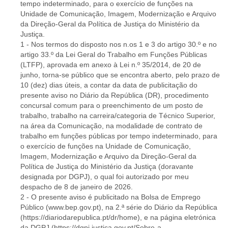
tempo indeterminado, para o exercício de funções na
Unidade de Comunicação, Imagem, Modernização e Arquivo
da Direção-Geral da Política de Justiça do Ministério da
Justiça.
1 - Nos termos do disposto nos n.os 1 e 3 do artigo 30.º e no
artigo 33.º da Lei Geral do Trabalho em Funções Públicas
(LTFP), aprovada em anexo à Lei n.º 35/2014, de 20 de
junho, torna-se público que se encontra aberto, pelo prazo de
10 (dez) dias úteis, a contar da data de publicitação do
presente aviso no Diário da República (DR), procedimento
concursal comum para o preenchimento de um posto de
trabalho, trabalho na carreira/categoria de Técnico Superior,
na área da Comunicação, na modalidade de contrato de
trabalho em funções públicas por tempo indeterminado, para
o exercício de funções na Unidade de Comunicação,
Imagem, Modernização e Arquivo da Direção-Geral da
Política de Justiça do Ministério da Justiça (doravante
designada por DGPJ), o qual foi autorizado por meu
despacho de 8 de janeiro de 2026.
2 - O presente aviso é publicitado na Bolsa de Emprego
Público (www.bep.gov.pt), na 2.ª série do Diário da República
(https://diariodarepublica.pt/dr/home), e na página eletrónica
da DGPJ (https://dgpj.justica.gov.pt/Sobre-a-