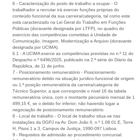
6 - Caracterização do posto de trabalho a ocupar - O
trabalhador a recrutar irá exercer funções próprias do
conteúdo funcional da sua carreira/categoria, tal como este
está caracterizado na Lei Geral do Trabalho em Funções
Públicas (doravante designada por LTFP), no quadro do
exercício das competências cometidas à Unidade de
Comunicação, Imagem, Modernização e Arquivo (doravante
designada por UCIMA).
6.1 - A UCIMA exerce as competências previstas no n.º 11 do
Despacho n.º 6496/2025, publicado na 2.ª série do Diário da
República, de 11 de junho.
7 - Posicionamento remuneratório - Posicionamento
remuneratório detido na situação jurídico-funcional de origem
ou 1.ª posição remuneratória da carreira/categoria de
Técnico Superior, a que corresponde o nível 16 da tabela
remuneratória única, com o montante pecuniário mensal de 1
499,15 €, se o detido for inferior, não havendo lugar a
negociação de posicionamento remuneratório.
8 - Local de trabalho - O local de trabalho situa-se nas
instalações da DGPJ na Av. Dom João II, n.º 1.08.01 E, Torre
H, Pisos 1 a 3, Campus de Justiça, 1990-097 Lisboa.
9 - Requisitos de admissão ao procedimento concursal: