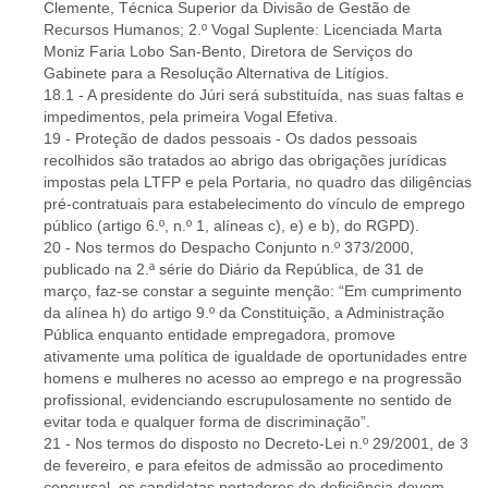
Clemente, Técnica Superior da Divisão de Gestão de
Recursos Humanos; 2.º Vogal Suplente: Licenciada Marta
Moniz Faria Lobo San-Bento, Diretora de Serviços do
Gabinete para a Resolução Alternativa de Litígios.
18.1 - A presidente do Júri será substituída, nas suas faltas e
impedimentos, pela primeira Vogal Efetiva.
19 - Proteção de dados pessoais - Os dados pessoais
recolhidos são tratados ao abrigo das obrigações jurídicas
impostas pela LTFP e pela Portaria, no quadro das diligências
pré-contratuais para estabelecimento do vínculo de emprego
público (artigo 6.º, n.º 1, alíneas c), e) e b), do RGPD).
20 - Nos termos do Despacho Conjunto n.º 373/2000,
publicado na 2.ª série do Diário da República, de 31 de
março, faz-se constar a seguinte menção: “Em cumprimento
da alínea h) do artigo 9.º da Constituição, a Administração
Pública enquanto entidade empregadora, promove
ativamente uma política de igualdade de oportunidades entre
homens e mulheres no acesso ao emprego e na progressão
profissional, evidenciando escrupulosamente no sentido de
evitar toda e qualquer forma de discriminação”.
21 - Nos termos do disposto no Decreto-Lei n.º 29/2001, de 3
de fevereiro, e para efeitos de admissão ao procedimento
concursal, os candidatas portadores de deficiência devem