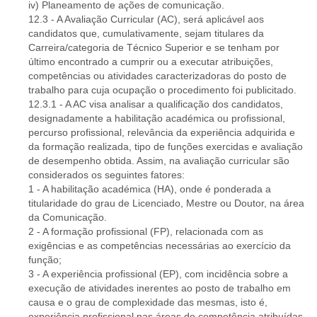
iv) Planeamento de ações de comunicação.
12.3 - A Avaliação Curricular (AC), será aplicável aos
candidatos que, cumulativamente, sejam titulares da
Carreira/categoria de Técnico Superior e se tenham por
último encontrado a cumprir ou a executar atribuições,
competências ou atividades caracterizadoras do posto de
trabalho para cuja ocupação o procedimento foi publicitado.
12.3.1 - A AC visa analisar a qualificação dos candidatos,
designadamente a habilitação académica ou profissional,
percurso profissional, relevância da experiência adquirida e
da formação realizada, tipo de funções exercidas e avaliação
de desempenho obtida. Assim, na avaliação curricular são
considerados os seguintes fatores:
1 - A habilitação académica (HA), onde é ponderada a
titularidade do grau de Licenciado, Mestre ou Doutor, na área
da Comunicação.
2 - A formação profissional (FP), relacionada com as
exigências e as competências necessárias ao exercício da
função;
3 - A experiência profissional (EP), com incidência sobre a
execução de atividades inerentes ao posto de trabalho em
causa e o grau de complexidade das mesmas, isto é,
experiência profissional nas áreas de competência atribuídas