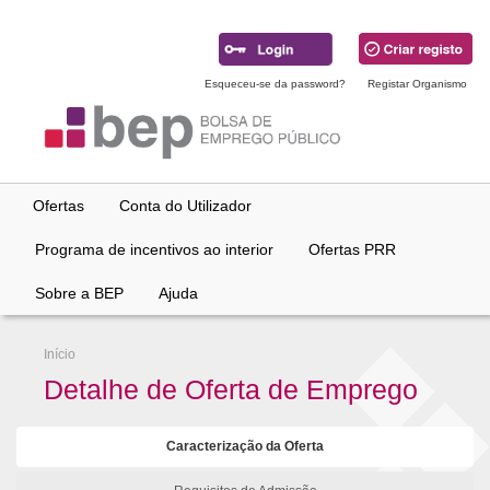
Ir
para
conteúdo
principal
Esqueceu-se da password?
Registar Organismo
Ofertas
Conta do Utilizador
Programa de incentivos ao interior
Ofertas PRR
Sobre a BEP
Ajuda
Início
Detalhe de Oferta de Emprego
Caracterização da Oferta