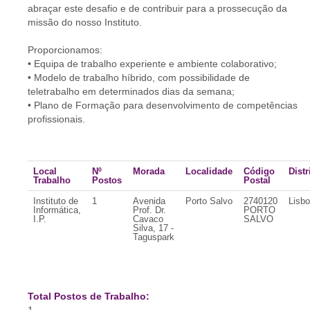
abraçar este desafio e de contribuir para a prossecução da
missão do nosso Instituto.
Proporcionamos:
• Equipa de trabalho experiente e ambiente colaborativo;
• Modelo de trabalho híbrido, com possibilidade de
teletrabalho em determinados dias da semana;
• Plano de Formação para desenvolvimento de competências
profissionais.
Local
Nº
Morada
Localidade
Código
Distr
Trabalho
Postos
Postal
Instituto de
1
Avenida
Porto Salvo
2740120
Lisb
Informática,
Prof. Dr.
PORTO
I.P.
Cavaco
SALVO
Silva, 17 -
Taguspark
Total Postos de Trabalho: