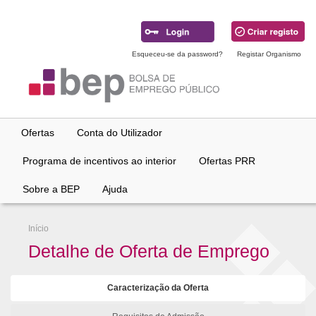
Ir
para
conteúdo
principal
Esqueceu-se da password?
Registar Organismo
Ofertas
Conta do Utilizador
Programa de incentivos ao interior
Ofertas PRR
Sobre a BEP
Ajuda
Início
Detalhe de Oferta de Emprego
Caracterização da Oferta