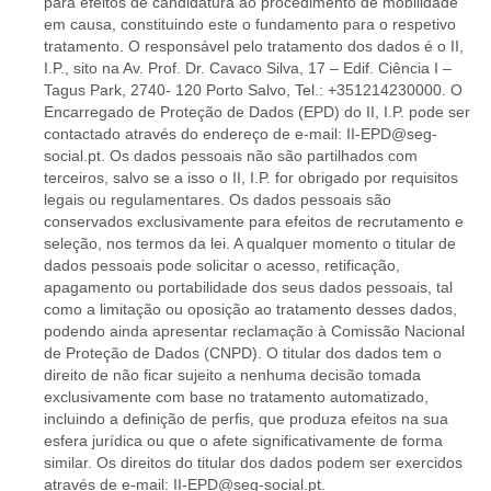
para efeitos de candidatura ao procedimento de mobilidade
em causa, constituindo este o fundamento para o respetivo
tratamento. O responsável pelo tratamento dos dados é o II,
I.P., sito na Av. Prof. Dr. Cavaco Silva, 17 – Edif. Ciência I –
Tagus Park, 2740- 120 Porto Salvo, Tel.: +351214230000. O
Encarregado de Proteção de Dados (EPD) do II, I.P. pode ser
contactado através do endereço de e-mail: II-EPD@seg-
social.pt. Os dados pessoais não são partilhados com
terceiros, salvo se a isso o II, I.P. for obrigado por requisitos
legais ou regulamentares. Os dados pessoais são
conservados exclusivamente para efeitos de recrutamento e
seleção, nos termos da lei. A qualquer momento o titular de
dados pessoais pode solicitar o acesso, retificação,
apagamento ou portabilidade dos seus dados pessoais, tal
como a limitação ou oposição ao tratamento desses dados,
podendo ainda apresentar reclamação à Comissão Nacional
de Proteção de Dados (CNPD). O titular dos dados tem o
direito de não ficar sujeito a nenhuma decisão tomada
exclusivamente com base no tratamento automatizado,
incluindo a definição de perfis, que produza efeitos na sua
esfera jurídica ou que o afete significativamente de forma
similar. Os direitos do titular dos dados podem ser exercidos
através de e-mail: II-EPD@seg-social.pt.