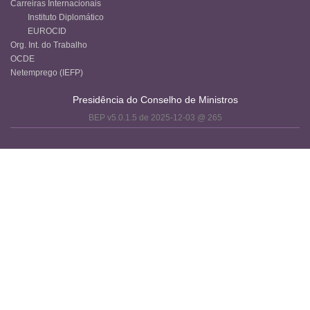
Carreiras Internacionais
Instituto Diplomático
EUROCID
Org. Int. do Trabalho
OCDE
Netemprego (IEFP)
Presidência do Conselho de Ministros
BEP v5.0.1.5 de 2025-12-03 @ 265