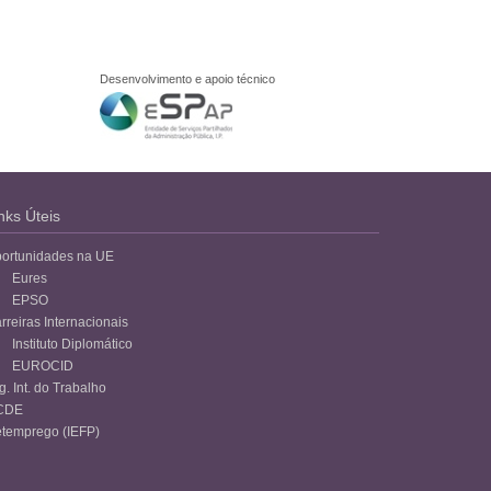
Desenvolvimento e apoio técnico
nks Úteis
ortunidades na UE
Eures
EPSO
rreiras Internacionais
Instituto Diplomático
EUROCID
g. Int. do Trabalho
CDE
temprego (IEFP)