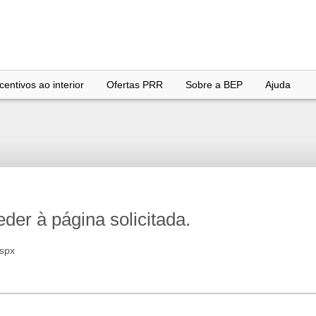
entivos ao interior
Ofertas PRR
Sobre a BEP
Ajuda
er à página solicitada.
aspx