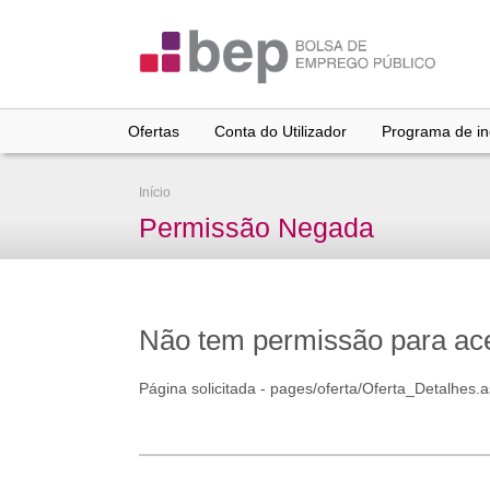
Ir
para
conteúdo
principal
Ofertas
Conta do Utilizador
Programa de inc
Início
Permissão Negada
Não tem permissão para aced
Página solicitada - pages/oferta/Oferta_Detalhes.