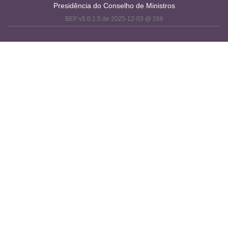
Presidência do Conselho de Ministros
BEP v5.0.1.5 de 2025-12-03 @ 266