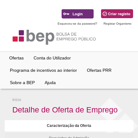
Ir
para
conteúdo
principal
Esqueceu-se da password?
Registar Organismo
Ofertas
Conta do Utilizador
Programa de incentivos ao interior
Ofertas PRR
Sobre a BEP
Ajuda
Início
Detalhe de Oferta de Emprego
Caracterização da Oferta