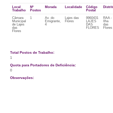
Local
Nº
Morada
Localidade
Código
Distri
Trabalho
Postos
Postal
Câmara
1
Av. do
Lajes das
9960431
RAA -
Municipal
Emigrante,
Flores
LAJES
Ilha
de Lajes
4
DAS
das
das
FLORES
Flores
Flores
Total Postos de Trabalho:
1
Quota para Portadores de Deficiência:
0
Observações: