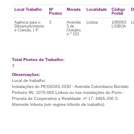
Local Trabalho
Nº
Morada
Localidade
Código
D
Postos
Postal
Agência para o
3
Avenida
Lisboa
1050053
L
Desenvolvimento
5 de
LISBOA
e Coesão, I.P.
Outubro,
n.º 153
Total Postos de Trabalho:
3
Observações:
Local de trabalho:
Instalações do PESSOAS 2030 - Avenida Columbano Bordalo
Pinheiro 86, 1070-065 Lisboa ou nas instalações do Porto -
Praceta da Cooperativa a Realidade, nº 17, 4465-330 S.
Mamede Infesta (em regime híbrido de trabalho).