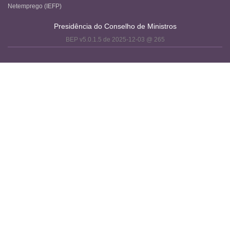
Netemprego (IEFP)
Presidência do Conselho de Ministros
BEP v5.0.1.5 de 2025-12-03 @ 265