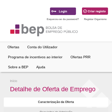
Ir
para
conteúdo
principal
Esqueceu-se da password?
Registar Organismo
Ofertas
Conta do Utilizador
Programa de incentivos ao interior
Ofertas PRR
Sobre a BEP
Ajuda
Início
Detalhe de Oferta de Emprego
Caracterização da Oferta