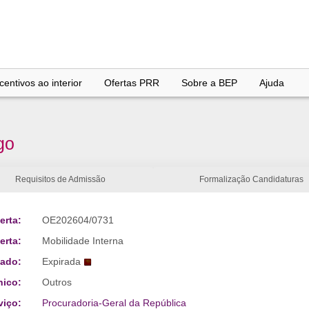
entivos ao interior
Ofertas PRR
Sobre a BEP
Ajuda
go
Requisitos de Admissão
Formalização Candidaturas
erta:
OE202604/0731
erta:
Mobilidade Interna
tado:
Expirada
nico:
Outros
viço:
Procuradoria-Geral da República