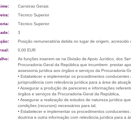
ime:
Carreiras Gerais
eira:
Técnico Superior
oria:
Técnico Superior
ade:
3
ção:
Posição remuneratória detida no lugar de origem, acrescid
sal:
0,00 EUR
alho:
As funções inserem-se na Divisão de Apoio Jurídico, dos Ser
Procuradoria-Geral da República que incumbem: prestar apoi
assessoria jurídica aos órgãos e serviços da Procuradoria-G
• Estabelecer e implementar os procedimentos conducentes à
jurisprudência com relevância jurídica para a área de atuação
• Assegurar a produção de pareceres e informações referent
órgãos e serviços da Procuradoria-Geral da República,
• Assegurar a realização de estudos de natureza jurídica q
condições (recursos) necessários para tal;
• Estabelecer e implementar os procedimentos conducentes ao
doutrina e outra informação com relevância jurídica para a á