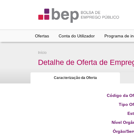
Ir
para
conteúdo
principal
Ofertas
Conta do Utilizador
Programa de inc
Início
Detalhe de Oferta de Empre
Caracterização da Oferta
Código da Of
Tipo Of
Es
Nível Orgâ
Órgão/Ser