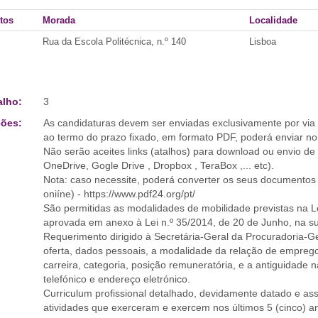
tos
Morada
Localidade
Rua da Escola Politécnica, n.º 140
Lisboa
alho:
3
ões:
As candidaturas devem ser enviadas exclusivamente por via 
ao termo do prazo fixado, em formato PDF, poderá enviar n
Não serão aceites links (atalhos) para download ou envio de
OneDrive, Gogle Drive , Dropbox , TeraBox ,... etc).
Nota: caso necessite, poderá converter os seus documentos p
oniíne) - https://www.pdf24.org/pt/
São permitidas as modalidades de mobilidade previstas na 
aprovada em anexo à Lei n.º 35/2014, de 20 de Junho, na su
Requerimento dirigido à Secretária-Geral da Procuradoria-Ge
oferta, dados pessoais, a modalidade da relação de empreg
carreira, categoria, posição remuneratória, e a antiguidade n
telefónico e endereço eletrónico.
Curriculum profissional detalhado, devidamente datado e as
atividades que exerceram e exercem nos últimos 5 (cinco) a