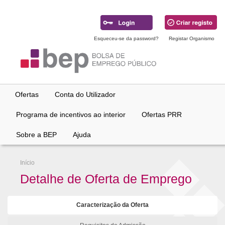
Ir
para
conteúdo
principal
Esqueceu-se da password?
Registar Organismo
Ofertas
Conta do Utilizador
Programa de incentivos ao interior
Ofertas PRR
Sobre a BEP
Ajuda
Início
Detalhe de Oferta de Emprego
Caracterização da Oferta