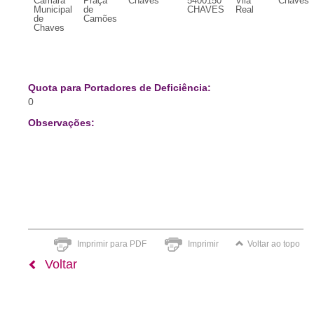
Câmara
Praça
Chaves
5400150
Vila
Chaves
Municipal
de
CHAVES
Real
de
Camões
Chaves
Quota para Portadores de Deficiência:
0
Observações:
Imprimir para PDF
Imprimir
Voltar ao topo
Voltar