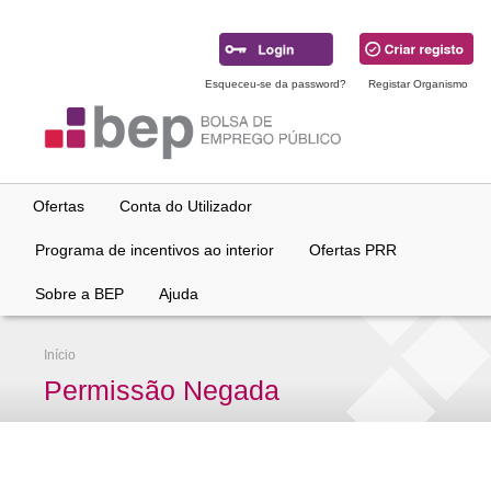
Ir
para
conteúdo
principal
Esqueceu-se da password?
Registar Organismo
Ofertas
Conta do Utilizador
Programa de incentivos ao interior
Ofertas PRR
Sobre a BEP
Ajuda
Início
Permissão Negada