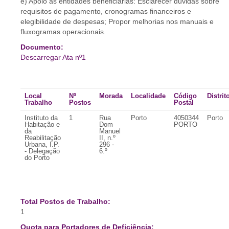
e) Apoio às entidades beneficiárias: Esclarecer dúvidas sobre
requisitos de pagamento, cronogramas financeiros e
elegibilidade de despesas; Propor melhorias nos manuais e
fluxogramas operacionais.
Documento:
Descarregar Ata nº1
Local
Nº
Morada
Localidade
Código
Distrit
Trabalho
Postos
Postal
Instituto da
1
Rua
Porto
4050344
Porto
Habitação e
Dom
PORTO
da
Manuel
Reabilitação
II, n.º
Urbana, I.P.
296 -
- Delegação
6.º
do Porto
Total Postos de Trabalho:
1
Quota para Portadores de Deficiência: