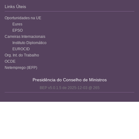
Links Úteis
Oportunidades na UE
Eures
EPSO
Carreiras Internacionais
Instituto Diplomático
EUROCID
Org. Int. do Trabalho
OCDE
Netemprego (IEFP)
Presidência do Conselho de Ministros
BEP v5.0.1.5 de 2025-12-03 @ 265