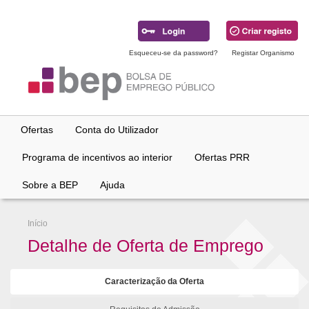
Ir
para
conteúdo
principal
Esqueceu-se da password?
Registar Organismo
Ofertas
Conta do Utilizador
Programa de incentivos ao interior
Ofertas PRR
Sobre a BEP
Ajuda
Início
Detalhe de Oferta de Emprego
Caracterização da Oferta