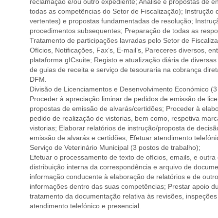
reclamação e/ou outro expediente; Análise e propostas de 
todas as competências do Setor de Fiscalização); Instrução
vertentes) e propostas fundamentadas de resolução; Instru
procedimentos subsequentes; Preparação de todas as respos
Tratamento de participações lavradas pelo Setor de Fiscaliza
Ofícios, Notificações, Fax’s, E-mail’s, Pareceres diversos, 
plataforma gICsuite; Registo e atualização diária de divers
de guias de receita e serviço de tesouraria na cobrança dire
DFM.
Divisão de Licenciamentos e Desenvolvimento Económico (3 
Proceder à apreciação liminar de pedidos de emissão de lic
propostas de emissão de alvarás/certidões; Proceder à elab
pedido de realização de vistorias, bem como, respetiva mar
vistorias; Elaborar relatórios de instrução/proposta de deci
emissão de alvarás e certidões; Efetuar atendimento telefóni
Serviço de Veterinário Municipal (3 postos de trabalho);
Efetuar o processamento de texto de ofícios, emails, e outra
distribuição interna da correspondência e arquivo de docume
informação conducente à elaboração de relatórios e de outro
informações dentro das suas competências; Prestar apoio dura
tratamento da documentação relativa às revisões, inspeções 
atendimento telefónico e presencial.