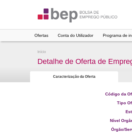
Ir
para
conteúdo
principal
Ofertas
Conta do Utilizador
Programa de inc
Início
Detalhe de Oferta de Empre
Caracterização da Oferta
Código da Of
Tipo Of
Es
Nível Orgâ
Órgão/Ser