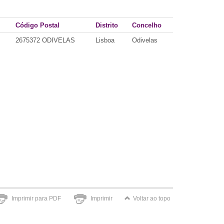
Código Postal
Distrito
Concelho
2675372 ODIVELAS
Lisboa
Odivelas
Imprimir para PDF
Imprimir
Voltar ao topo