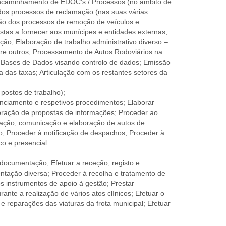
encaminhamento de EDOC’s / Processos (no âmbito de
 dos processos de reclamação (nas suas várias
ção dos processos de remoção de veículos e
tas a fornecer aos munícipes e entidades externas;
ção; Elaboração de trabalho administrativo diverso –
entre outros; Processamento de Autos Rodoviários na
as Bases de Dados visando controlo de dados; Emissão
ta das taxas; Articulação com os restantes setores da
postos de trabalho);
enciamento e respetivos procedimentos; Elaborar
oração de propostas de informações; Proceder ao
cação, comunicação e elaboração de autos de
são; Proceder à notificação de despachos; Proceder à
co e presencial.
 documentação; Efetuar a receção, registo e
ntação diversa; Proceder à recolha e tratamento de
s instrumentos de apoio à gestão; Prestar
nte a realização de vários atos clínicos; Efetuar o
e reparações das viaturas da frota municipal; Efetuar