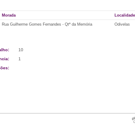
Morada
Localidade
Rua Guilherme Gomes Fernandes - Qtª da Memória
Odivelas
alho:
10
ncia:
1
ões: