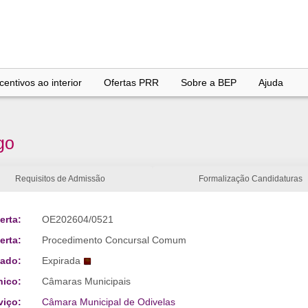
entivos ao interior
Ofertas PRR
Sobre a BEP
Ajuda
go
Requisitos de Admissão
Formalização Candidaturas
erta:
OE202604/0521
erta:
Procedimento Concursal Comum
tado:
Expirada
nico:
Câmaras Municipais
viço:
Câmara Municipal de Odivelas