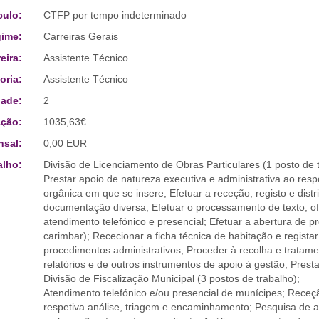
culo:
CTFP por tempo indeterminado
ime:
Carreiras Gerais
eira:
Assistente Técnico
oria:
Assistente Técnico
ade:
2
ção:
1035,63€
sal:
0,00 EUR
alho:
Divisão de Licenciamento de Obras Particulares (1 posto de t
Prestar apoio de natureza executiva e administrativa ao res
orgânica em que se insere; Efetuar a receção, registo e dist
documentação diversa; Efetuar o processamento de texto, of
atendimento telefónico e presencial; Efetuar a abertura de p
carimbar); Rececionar a ficha técnica de habitação e regista
procedimentos administrativos; Proceder à recolha e tratam
relatórios e de outros instrumentos de apoio à gestão; Pres
Divisão de Fiscalização Municipal (3 postos de trabalho);
Atendimento telefónico e/ou presencial de munícipes; Receção
respetiva análise, triagem e encaminhamento; Pesquisa de a