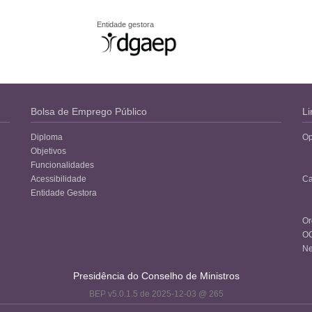
Entidade gestora
Bolsa de Emprego Público
Li
Diploma
Op
Objetivos
Funcionalidades
Acessibilidade
Ca
Entidade Gestora
Or
O
Ne
Presidência do Conselho de Ministros
BEP v5.0.1.5 de 2025-12-03 @ 265