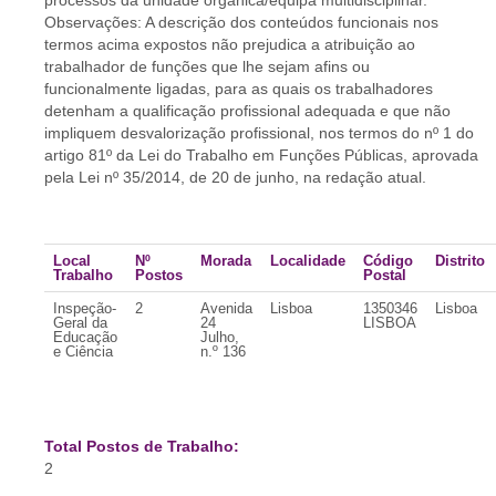
processos da unidade orgânica/equipa multidisciplinar.
Observações: A descrição dos conteúdos funcionais nos
termos acima expostos não prejudica a atribuição ao
trabalhador de funções que lhe sejam afins ou
funcionalmente ligadas, para as quais os trabalhadores
detenham a qualificação profissional adequada e que não
impliquem desvalorização profissional, nos termos do nº 1 do
artigo 81º da Lei do Trabalho em Funções Públicas, aprovada
pela Lei nº 35/2014, de 20 de junho, na redação atual.
Local
Nº
Morada
Localidade
Código
Distrito
Trabalho
Postos
Postal
Inspeção-
2
Avenida
Lisboa
1350346
Lisboa
Geral da
24
LISBOA
Educação
Julho,
e Ciência
n.º 136
Total Postos de Trabalho:
2