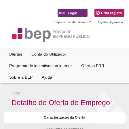
Ir
para
conteúdo
principal
Esqueceu-se da password?
Registar Organismo
Ofertas
Conta do Utilizador
Programa de incentivos ao interior
Ofertas PRR
Sobre a BEP
Ajuda
Início
Detalhe de Oferta de Emprego
Caracterização da Oferta