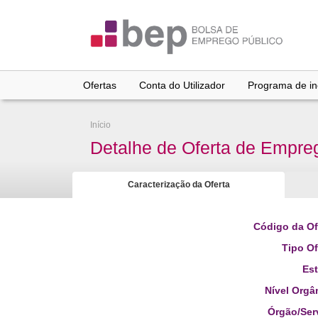
Ir
para
conteúdo
principal
Ofertas
Conta do Utilizador
Programa de inc
Início
Detalhe de Oferta de Empre
Caracterização da Oferta
Código da Of
Tipo Of
Es
Nível Orgâ
Órgão/Ser