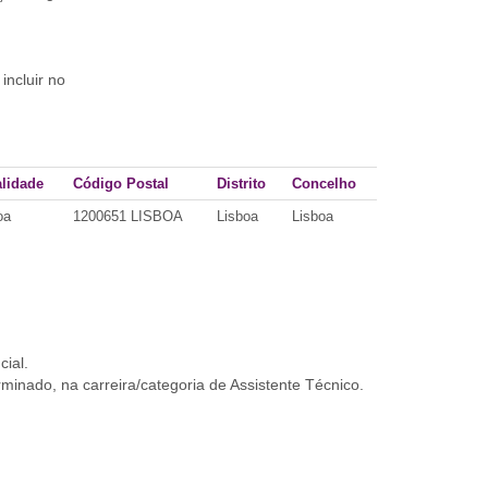
incluir no
lidade
Código Postal
Distrito
Concelho
oa
1200651 LISBOA
Lisboa
Lisboa
ial.
inado, na carreira/categoria de Assistente Técnico.