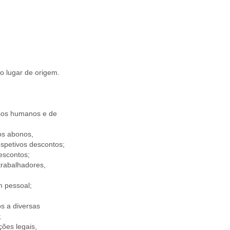
o lugar de origem.
rsos humanos e de
os abonos,
spetivos descontos;
escontos;
trabalhadores,
m pessoal;
s a diversas
;
ões legais,