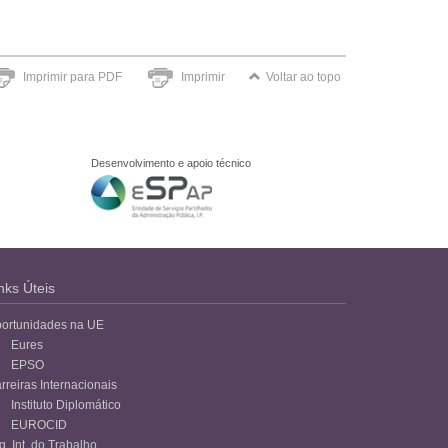
Imprimir para PDF
Imprimir
Voltar ao topo
Desenvolvimento e apoio técnico
nks Úteis
ortunidades na UE
Eures
EPSO
rreiras Internacionais
Instituto Diplomático
EUROCID
g. Int. do Trabalho