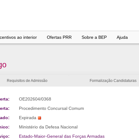
entivos ao interior
Ofertas PRR
Sobre a BEP
Ajuda
go
Requisitos de Admissão
Formalização Candidaturas
erta:
OE202604/0368
erta:
Procedimento Concursal Comum
tado:
Expirada
nico:
Ministério da Defesa Nacional
viço:
Estado-Maior-General das Forças Armadas