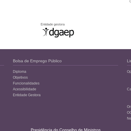
Entidade gestora
Bolsa de Emprego Público
Li
Diploma
Op
Objetivos
Funcionalidades
Acessibilidade
Ca
Entidade Gestora
Or
O
Ne
Presidência do Conselho de Ministros