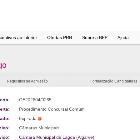
entivos ao interior
Ofertas PRR
Sobre a BEP
Ajuda
go
Requisitos de Admissão
Formalização Candidaturas
erta:
OE202604/0265
erta:
Procedimento Concursal Comum
tado:
Expirada
nico:
Câmaras Municipais
viço:
Câmara Municipal de Lagoa (Algarve)