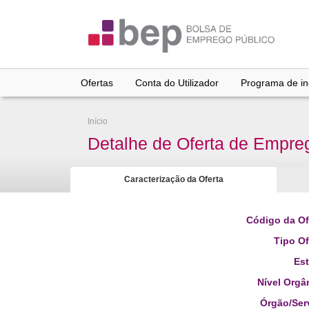
Ir
para
conteúdo
principal
Ofertas
Conta do Utilizador
Programa de inc
Início
Detalhe de Oferta de Empre
Caracterização da Oferta
Código da Of
Tipo Of
Es
Nível Orgâ
Órgão/Ser