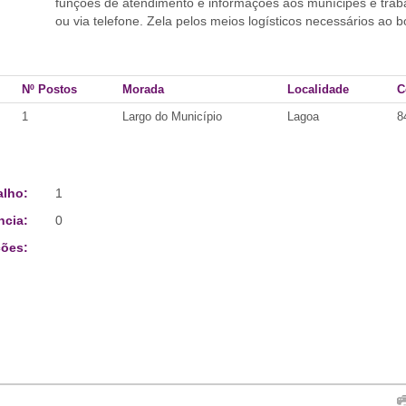
funções de atendimento e informações aos munícipes e traba
ou via telefone. Zela pelos meios logísticos necessários ao
Nº Postos
Morada
Localidade
C
1
Largo do Município
Lagoa
8
alho:
1
ncia:
0
ões: