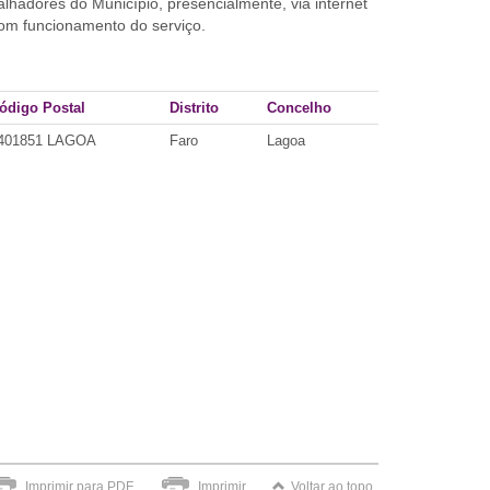
lhadores do Município, presencialmente, via internet
 bom funcionamento do serviço.
ódigo Postal
Distrito
Concelho
401851 LAGOA
Faro
Lagoa
Imprimir para PDF
Imprimir
Voltar ao topo