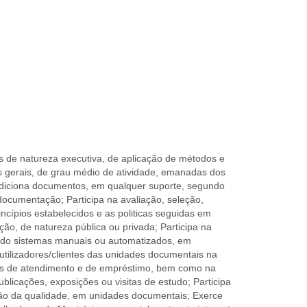
es de natureza executiva, de aplicação de métodos e
s gerais, de grau médio de atividade, emanadas dos
condiciona documentos, em qualquer suporte, segundo
documentação; Participa na avaliação, seleção,
cípios estabelecidos e as politicas seguidas em
ção, de natureza pública ou privada; Participa na
izando sistemas manuais ou automatizados, em
 utilizadores/clientes das unidades documentais na
ços de atendimento e de empréstimo, bem como na
blicações, exposições ou visitas de estudo; Participa
tão da qualidade, em unidades documentais; Exerce