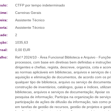
culo:
CTFP por tempo indeterminado
ime:
Carreiras Gerais
eira:
Assistente Técnico
oria:
Assistente Técnico
ade:
2
ção:
1035,63
sal:
0,00 EUR
alho:
Ref.ª 2024/10 - Área Funcional Biblioteca e Arquivo - Funçõ
processos, com base em diretivas bem definidas e instruçõe
dirigentes e chefias, regista, descreve, organiza, cota e a
as normas aplicáveis em bibliotecas, arquivos e serviços de 
aquisição e eliminação de documentos, de acordo com os prin
qualquer tipo de biblioteca, arquivo ou serviço de documenta
construção de inventários, catálogos, guias e índices, util
bibliotecas, arquivos e serviços de documentação; Apoiar os
pesquisa de informação; Participa na organização de servi
participação de ações de difusão da informação, tais como pu
em tarefas de gestão de recursos, gestão de projetos e ges