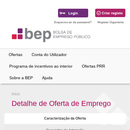
Ir
para
conteúdo
principal
Esqueceu-se da password?
Registar Organismo
Ofertas
Conta do Utilizador
Programa de incentivos ao interior
Ofertas PRR
Sobre a BEP
Ajuda
Início
Detalhe de Oferta de Emprego
Caracterização da Oferta