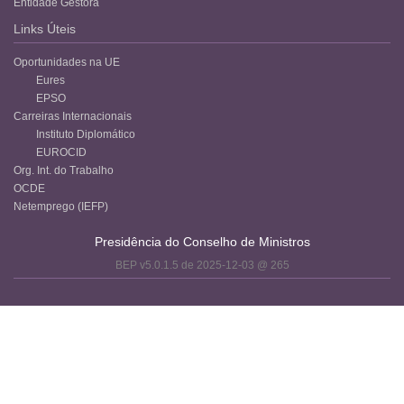
Entidade Gestora
Links Úteis
Oportunidades na UE
Eures
EPSO
Carreiras Internacionais
Instituto Diplomático
EUROCID
Org. Int. do Trabalho
OCDE
Netemprego (IEFP)
Presidência do Conselho de Ministros
BEP v5.0.1.5 de 2025-12-03 @ 265