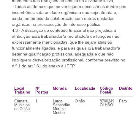
momentos das refeições no âmbito da atividade letiva;
- Todas as demais que se verifiquem necessárias dentro das
incumbências da unidade orgânica a que seja afeto/a e,
ainda, no âmbito da colaboração com outras unidades
orgânicas na prossecução do interesse público.
4.3 - A descrição do conteúdo funcional não prejudica a
atribuição ao/à trabalhador/a recrutado/a de funções não
expressamente mencionadas, que lhe sejam afins ou
funcionalmente ligadas, e para as quais o/a trabalhador/a
detenha qualificação profissional adequada e que não
impliquem desvalorização profissional, conforme previsto no
n.º 1 do art.º 81 do anexo à LTFP.
Local
Nº
Morada
Localidade
Código
Distrito
Trabalho
Postos
Postal
Câmara
1
Largo
Olhão
8700349
Faro
Municipal
Sebastião
OLHÃO
de Olhão
Martins
Mestre