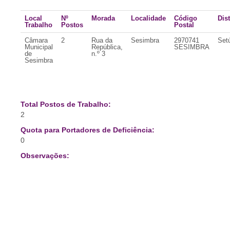
Local
Nº
Morada
Localidade
Código
Dist
Trabalho
Postos
Postal
Câmara
2
Rua da
Sesimbra
2970741
Set
Municipal
República,
SESIMBRA
de
n.º 3
Sesimbra
Total Postos de Trabalho:
2
Quota para Portadores de Deficiência:
0
Observações: