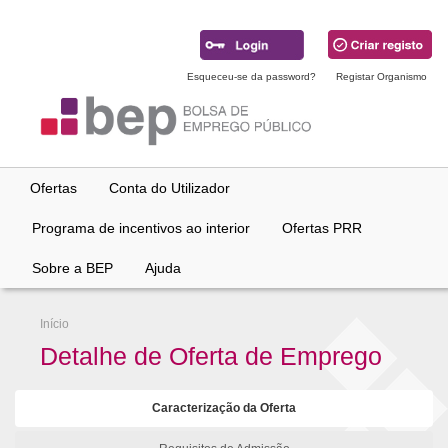
Ir
para
conteúdo
principal
Esqueceu-se da password?
Registar Organismo
Ofertas
Conta do Utilizador
Programa de incentivos ao interior
Ofertas PRR
Sobre a BEP
Ajuda
Início
Detalhe de Oferta de Emprego
Caracterização da Oferta