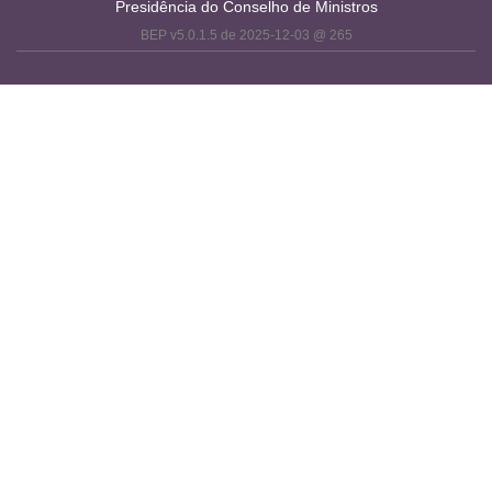
Presidência do Conselho de Ministros
BEP v5.0.1.5 de 2025-12-03 @ 265