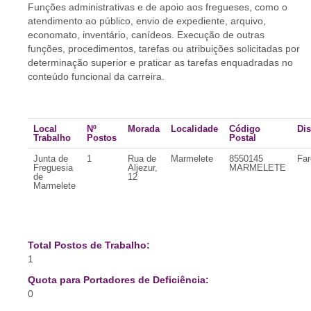
Funções administrativas e de apoio aos fregueses, como o
atendimento ao público, envio de expediente, arquivo,
economato, inventário, canídeos. Execução de outras
funções, procedimentos, tarefas ou atribuições solicitadas por
determinação superior e praticar as tarefas enquadradas no
conteúdo funcional da carreira.
Local
Nº
Morada
Localidade
Código
Dis
Trabalho
Postos
Postal
Junta de
1
Rua de
Marmelete
8550145
Far
Freguesia
Aljezur,
MARMELETE
de
12
Marmelete
Total Postos de Trabalho:
1
Quota para Portadores de Deficiência:
0