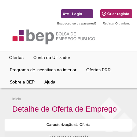
Ir
para
conteúdo
principal
Esqueceu-se da password?
Registar Organismo
Ofertas
Conta do Utilizador
Programa de incentivos ao interior
Ofertas PRR
Sobre a BEP
Ajuda
Início
Detalhe de Oferta de Emprego
Caracterização da Oferta