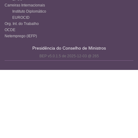
Carreiras Internacionais
Instituto Diplomático
EUROCID
Org. Int. do Trabalho
OCDE
Netemprego (IEFP)
Presidência do Conselho de Ministros
BEP v5.0.1.5 de 2025-12-03 @ 265