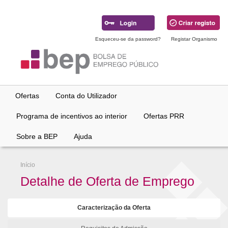
Ir
para
conteúdo
principal
Esqueceu-se da password?
Registar Organismo
Ofertas
Conta do Utilizador
Programa de incentivos ao interior
Ofertas PRR
Sobre a BEP
Ajuda
Início
Detalhe de Oferta de Emprego
Caracterização da Oferta