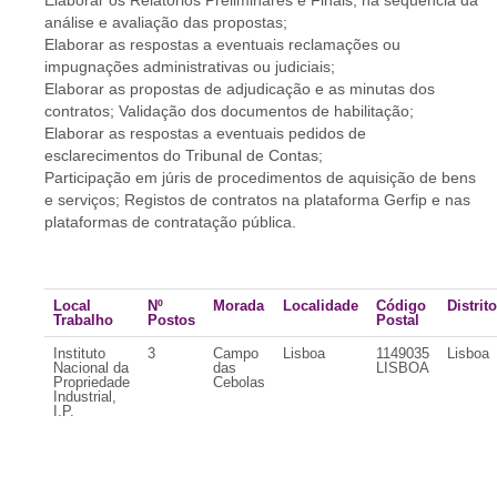
Elaborar os Relatórios Preliminares e Finais, na sequência da
análise e avaliação das propostas;
Elaborar as respostas a eventuais reclamações ou
impugnações administrativas ou judiciais;
Elaborar as propostas de adjudicação e as minutas dos
contratos; Validação dos documentos de habilitação;
Elaborar as respostas a eventuais pedidos de
esclarecimentos do Tribunal de Contas;
Participação em júris de procedimentos de aquisição de bens
e serviços; Registos de contratos na plataforma Gerfip e nas
plataformas de contratação pública.
Local
Nº
Morada
Localidade
Código
Distrito
Trabalho
Postos
Postal
Instituto
3
Campo
Lisboa
1149035
Lisboa
Nacional da
das
LISBOA
Propriedade
Cebolas
Industrial,
I.P.