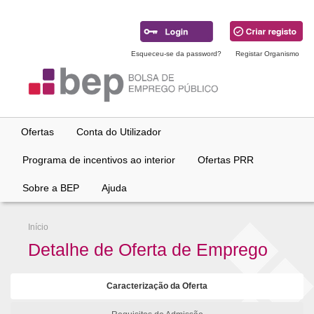
Ir
para
conteúdo
principal
Esqueceu-se da password?
Registar Organismo
Ofertas
Conta do Utilizador
Programa de incentivos ao interior
Ofertas PRR
Sobre a BEP
Ajuda
Início
Detalhe de Oferta de Emprego
Caracterização da Oferta