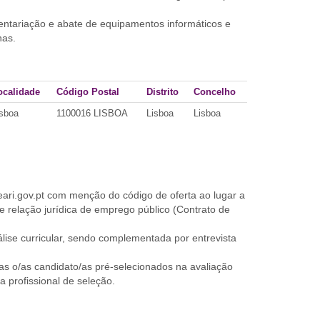
ventariação e abate de equipamentos informáticos e
nas.
ocalidade
Código Postal
Distrito
Concelho
isboa
1100016 LISBOA
Lisboa
Lisboa
ari.gov.pt com menção do código de oferta ao lugar a
 relação jurídica de emprego público (Contrato de
lise curricular, sendo complementada por entrevista
nas o/as candidato/as pré-selecionados na avaliação
a profissional de seleção.