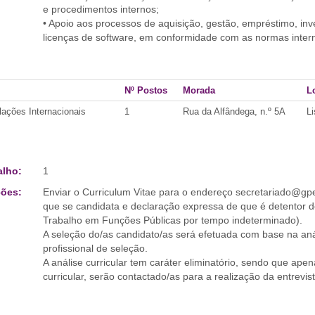
e procedimentos internos;
• Apoio aos processos de aquisição, gestão, empréstimo, in
licenças de software, em conformidade com as normas inter
Nº Postos
Morada
L
lações Internacionais
1
Rua da Alfândega, n.º 5A
L
alho:
1
ões:
Enviar o Curriculum Vitae para o endereço secretariado@gpe
que se candidata e declaração expressa de que é detentor de
Trabalho em Funções Públicas por tempo indeterminado).
A seleção do/as candidato/as será efetuada com base na aná
profissional de seleção.
A análise curricular tem caráter eliminatório, sendo que ape
curricular, serão contactado/as para a realização da entrevist