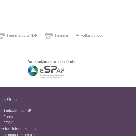
Imprimir para PDF
Imprimir
Voltar ao topo
Desenvolvimento e apoio técnico
nks Úteis
ortunidades na UE
Eures
EPSO
rreiras Internacionais
Instituto Diplomático