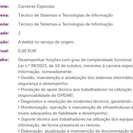
ime:
Carreiras Especiais
eira:
Técnico de Sistemas e Tecnologias de Informação
oria:
Técnico de Sistemas e Tecnologias de Informação
ade:
2
ção:
A detida no serviço de origem
sal:
0,00 EUR
alho:
Desempenhar funções com grau de complexidade funcional 2
Lei n.º 88/2023, de 10 de outubro, inerentes à carreira espe
Informação, nomeadamente:
• Gestão, manutenção e atualização dos sistemas informático
segurança e desempenho;
• Prestação de apoio técnico aos trabalhadores na utilizaçã
responsabilidade do GPEARI;
• Diagnóstico e resolução de incidentes técnicos, garantindo
• Monitorização, operação e manutenção de infraestruturas
níveis adequados de fiabilidade e desempenho;
• Suporte técnico aos trabalhadores na utilização dos equi
informação, de forma presencial ou remota;
• Elaboração, atualização e manutenção de documentação técn