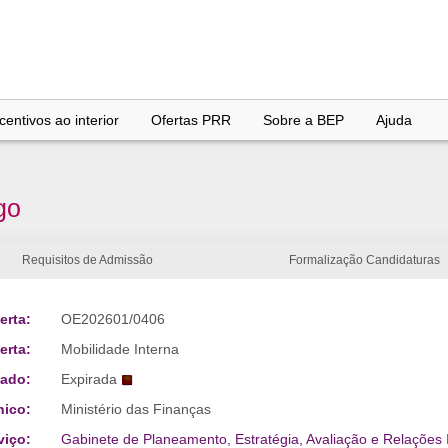
entivos ao interior
Ofertas PRR
Sobre a BEP
Ajuda
go
Requisitos de Admissão
Formalização Candidaturas
erta:
OE202601/0406
erta:
Mobilidade Interna
tado:
Expirada
nico:
Ministério das Finanças
viço:
Gabinete de Planeamento, Estratégia, Avaliação e Relações 