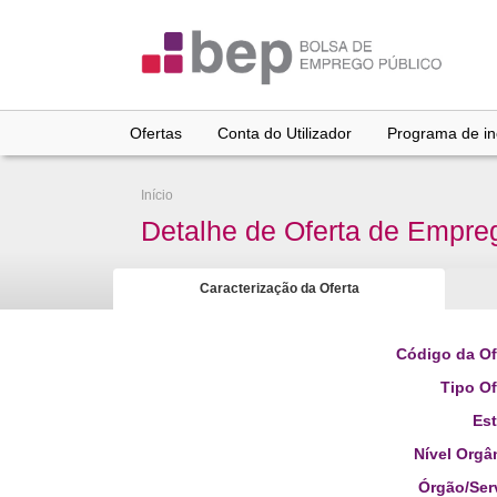
Ir
para
conteúdo
principal
Ofertas
Conta do Utilizador
Programa de inc
Início
Detalhe de Oferta de Empre
Caracterização da Oferta
Código da Of
Tipo Of
Es
Nível Orgâ
Órgão/Ser