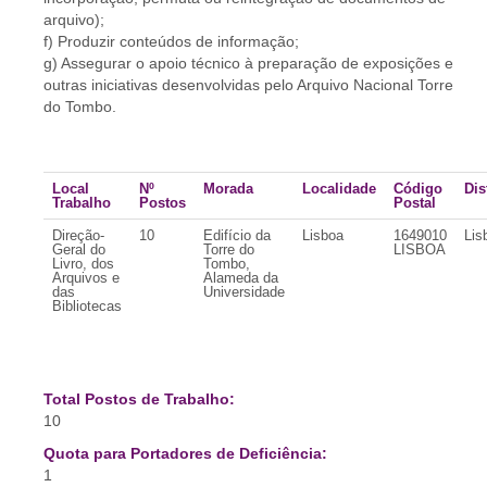
arquivo);
f) Produzir conteúdos de informação;
g) Assegurar o apoio técnico à preparação de exposições e
outras iniciativas desenvolvidas pelo Arquivo Nacional Torre
do Tombo.
Local
Nº
Morada
Localidade
Código
Dis
Trabalho
Postos
Postal
Direção-
10
Edifício da
Lisboa
1649010
Lis
Geral do
Torre do
LISBOA
Livro, dos
Tombo,
Arquivos e
Alameda da
das
Universidade
Bibliotecas
Total Postos de Trabalho:
10
Quota para Portadores de Deficiência:
1