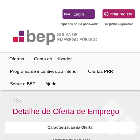
Ir
para
conteúdo
principal
Esqueceu-se da password?
Registar Organismo
Ofertas
Conta do Utilizador
Programa de incentivos ao interior
Ofertas PRR
Sobre a BEP
Ajuda
Início
Detalhe de Oferta de Emprego
Caracterização da Oferta