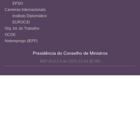
EPSO
Carreiras Internacionais
Instituto Diplomático
EUROCID
Org. Int. do Trabalho
OCDE
Netemprego (IEFP)
Presidência do Conselho de Ministros
BEP v5.0.1.5 de 2025-12-03 @ 266