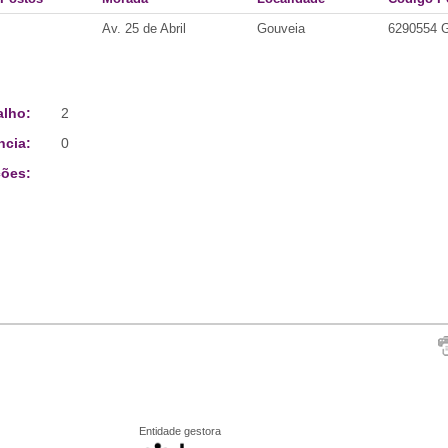
Av. 25 de Abril
Gouveia
6290554
alho:
2
ncia:
0
ões:
Entidade gestora