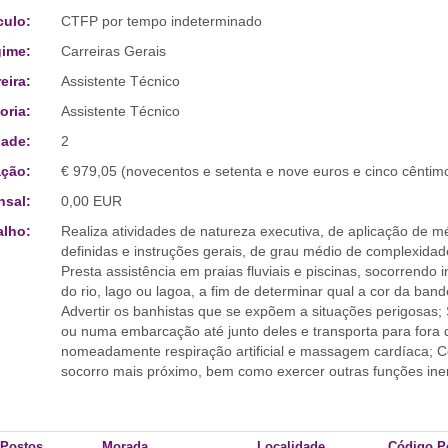
culo:
CTFP por tempo indeterminado
ime:
Carreiras Gerais
eira:
Assistente Técnico
oria:
Assistente Técnico
ade:
2
ção:
€ 979,05 (novecentos e setenta e nove euros e cinco cêntim
sal:
0,00 EUR
alho:
Realiza atividades de natureza executiva, de aplicação de 
definidas e instruções gerais, de grau médio de complexida
Presta assistência em praias fluviais e piscinas, socorrendo
do rio, lago ou lagoa, a fim de determinar qual a cor da band
Advertir os banhistas que se expõem a situações perigosas;
ou numa embarcação até junto deles e transporta para fora d
nomeadamente respiração artificial e massagem cardíaca; Co
socorro mais próximo, bem como exercer outras funções ine
 Postos
Morada
Localidade
Código P