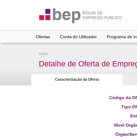
Ir
para
conteúdo
principal
Ofertas
Conta do Utilizador
Programa de inc
Início
Detalhe de Oferta de Empre
Caracterização da Oferta
Código da Of
Tipo Of
Es
Nível Orgâ
Órgão/Ser