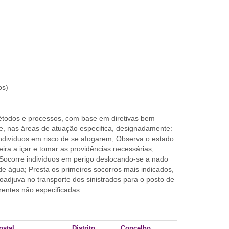
os)
métodos e processos, com base em diretivas bem
de, nas áreas de atuação especifica, designadamente:
 indivíduos em risco de se afogarem; Observa o estado
eira a içar e tomar as providências necessárias;
 Socorre indivíduos em perigo deslocando-se a nado
e água; Presta os primeiros socorros mais indicados,
adjuva no transporte dos sinistrados para o posto de
rentes não especificadas
ostal
Distrito
Concelho