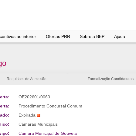
entivos ao interior
Ofertas PRR
Sobre a BEP
Ajuda
go
Requisitos de Admissão
Formalização Candidaturas
erta:
OE202601/0060
erta:
Procedimento Concursal Comum
tado:
Expirada
nico:
Câmaras Municipais
viço:
Câmara Municipal de Gouveia