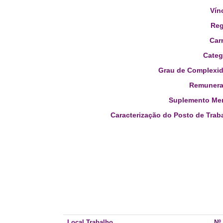
Vín
Reg
Carr
Categ
Grau de Complexid
Remunera
Suplemento Men
Caracterização do Posto de Trab
Local Trabalho
Nº