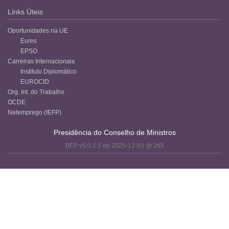
Links Úteis
Oportunidades na UE
Eures
EPSO
Carreiras Internacionais
Instituto Diplomático
EUROCID
Org. Int. do Trabalho
OCDE
Netemprego (IEFP)
Presidência do Conselho de Ministros
BEP v5.0.1.5 de 2025-12-03 @ 265