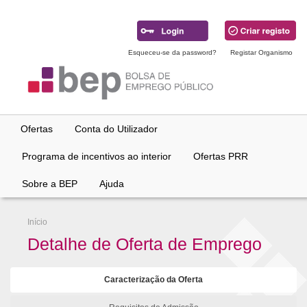
Ir
para
conteúdo
principal
Esqueceu-se da password?
Registar Organismo
Ofertas
Conta do Utilizador
Programa de incentivos ao interior
Ofertas PRR
Sobre a BEP
Ajuda
Início
Detalhe de Oferta de Emprego
Caracterização da Oferta