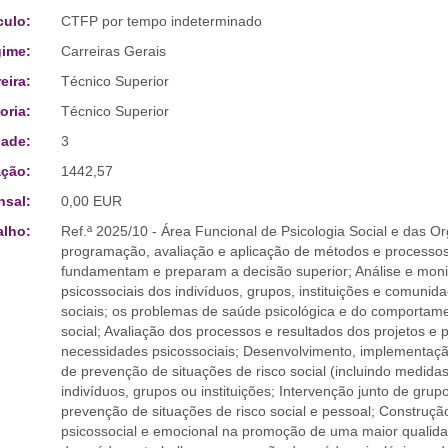
culo:
CTFP por tempo indeterminado
ime:
Carreiras Gerais
eira:
Técnico Superior
oria:
Técnico Superior
ade:
3
ção:
1442,57
sal:
0,00 EUR
alho:
Ref.ª 2025/10 - Área Funcional de Psicologia Social e das 
programação, avaliação e aplicação de métodos e processos d
fundamentam e preparam a decisão superior; Análise e moni
psicossociais dos indivíduos, grupos, instituições e comunid
sociais; os problemas de saúde psicológica e do comporta
social; Avaliação dos processos e resultados dos projetos e
necessidades psicossociais; Desenvolvimento, implementaçã
de prevenção de situações de risco social (incluindo medidas d
indivíduos, grupos ou instituições; Intervenção junto de gru
prevenção de situações de risco social e pessoal; Constru
psicossocial e emocional na promoção de uma maior qualidad