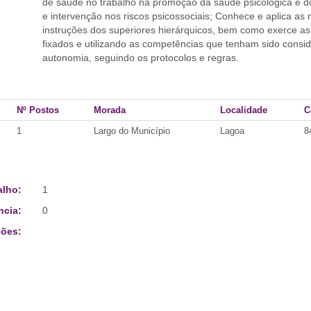
de saúde no trabalho na promoção da saúde psicológica e do
e intervenção nos riscos psicossociais; Conhece e aplica as
instruções dos superiores hierárquicos, bem como exerce a
fixados e utilizando as competências que tenham sido cons
autonomia, seguindo os protocolos e regras.
Nº Postos
Morada
Localidade
C
1
Largo do Município
Lagoa
8
alho:
1
ncia:
0
ões: