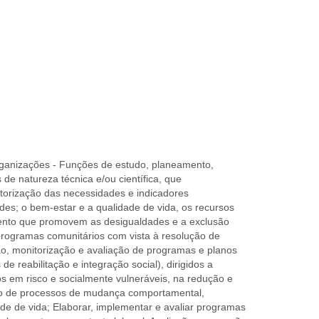
Organizações - Funções de estudo, planeamento,
e natureza técnica e/ou científica, que
torização das necessidades e indicadores
ades; o bem-estar e a qualidade de vida, os recursos
mento que promovem as desigualdades e a exclusão
 programas comunitários com vista à resolução de
o, monitorização e avaliação de programas e planos
e reabilitação e integração social), dirigidos a
pos em risco e socialmente vulneráveis, na redução e
ção de processos de mudança comportamental,
e de vida; Elaborar, implementar e avaliar programas