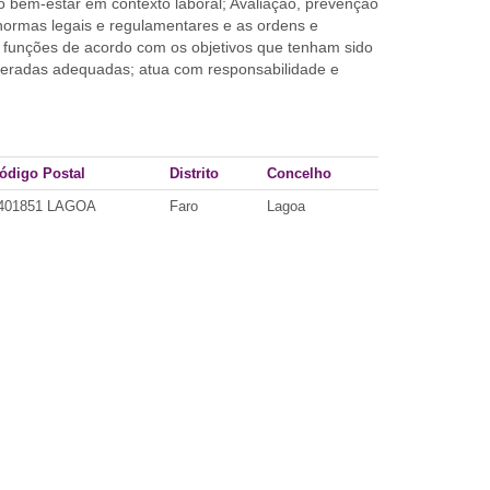
 bem-estar em contexto laboral; Avaliação, prevenção
 normas legais e regulamentares e as ordens e
s funções de acordo com os objetivos que tenham sido
ideradas adequadas; atua com responsabilidade e
ódigo Postal
Distrito
Concelho
401851 LAGOA
Faro
Lagoa