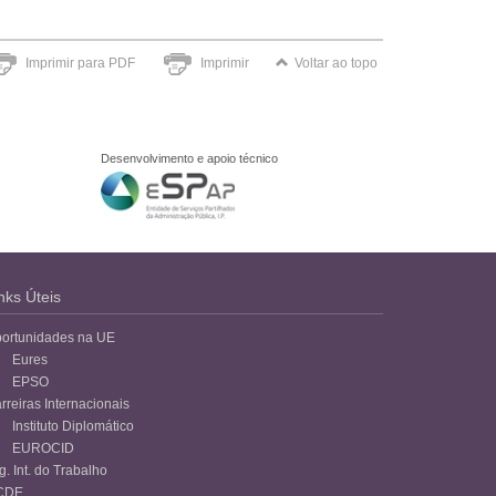
Imprimir para PDF
Imprimir
Voltar ao topo
Desenvolvimento e apoio técnico
nks Úteis
ortunidades na UE
Eures
EPSO
rreiras Internacionais
Instituto Diplomático
EUROCID
g. Int. do Trabalho
CDE