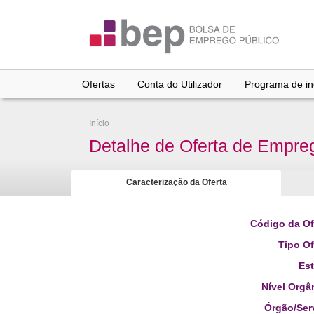
Ir
para
conteúdo
principal
Ofertas
Conta do Utilizador
Programa de inc
Início
Detalhe de Oferta de Empre
Caracterização da Oferta
Código da Of
Tipo Of
Es
Nível Orgâ
Órgão/Ser