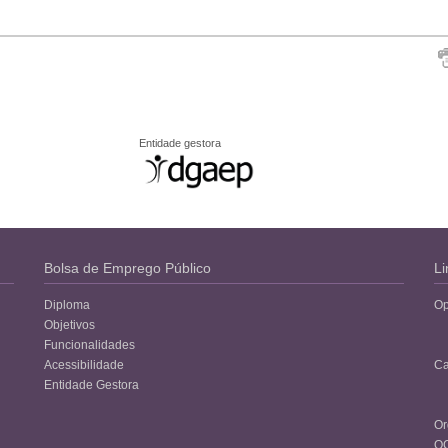
Entidade gestora
Bolsa de Emprego Público
Li
Diploma
Op
Objetivos
Funcionalidades
Acessibilidade
Ca
Entidade Gestora
Or
O