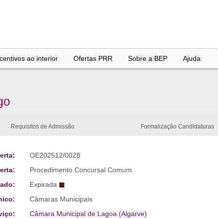
entivos ao interior
Ofertas PRR
Sobre a BEP
Ajuda
go
Requisitos de Admissão
Formalização Candidaturas
erta:
OE202512/0028
erta:
Procedimento Concursal Comum
tado:
Expirada
nico:
Câmaras Municipais
viço:
Câmara Municipal de Lagoa (Algarve)