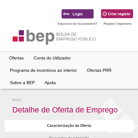
Ir
para
conteúdo
principal
Esqueceu-se da password?
Registar Organismo
Ofertas
Conta do Utilizador
Programa de incentivos ao interior
Ofertas PRR
Sobre a BEP
Ajuda
Início
Detalhe de Oferta de Emprego
Caracterização da Oferta