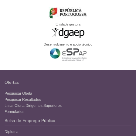
Entidade gestora
Desenvolvimento e apoio técnico
Ofertas
Pesquisar Oferta
Pesquisar Resultados
Listar Oferta Dirigentes Superiores
Formulários
Bolsa de Emprego Público
Diploma