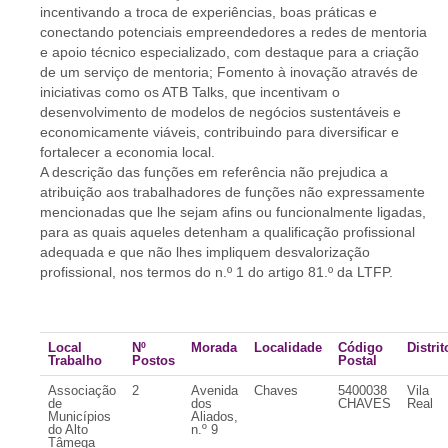
incentivando a troca de experiências, boas práticas e
conectando potenciais empreendedores a redes de mentoria
e apoio técnico especializado, com destaque para a criação
de um serviço de mentoria; Fomento à inovação através de
iniciativas como os ATB Talks, que incentivam o
desenvolvimento de modelos de negócios sustentáveis e
economicamente viáveis, contribuindo para diversificar e
fortalecer a economia local.
A descrição das funções em referência não prejudica a
atribuição aos trabalhadores de funções não expressamente
mencionadas que lhe sejam afins ou funcionalmente ligadas,
para as quais aqueles detenham a qualificação profissional
adequada e que não lhes impliquem desvalorização
profissional, nos termos do n.º 1 do artigo 81.º da LTFP.
Local
Nº
Morada
Localidade
Código
Distrit
Trabalho
Postos
Postal
Associação
2
Avenida
Chaves
5400038
Vila
de
dos
CHAVES
Real
Municípios
Aliados,
do Alto
n.º 9
Tâmega