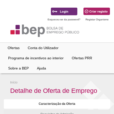
Ir
para
conteúdo
principal
Esqueceu-se da password?
Registar Organismo
Ofertas
Conta do Utilizador
Programa de incentivos ao interior
Ofertas PRR
Sobre a BEP
Ajuda
Início
Detalhe de Oferta de Emprego
Caracterização da Oferta