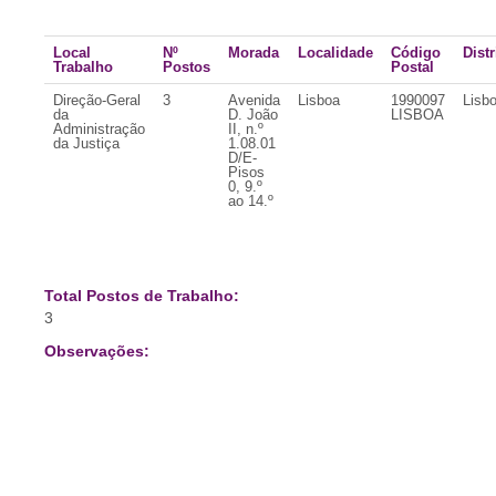
Local
Nº
Morada
Localidade
Código
Distr
Trabalho
Postos
Postal
Direção-Geral
3
Avenida
Lisboa
1990097
Lisb
da
D. João
LISBOA
Administração
II, n.º
da Justiça
1.08.01
D/E-
Pisos
0, 9.º
ao 14.º
Total Postos de Trabalho:
3
Observações: