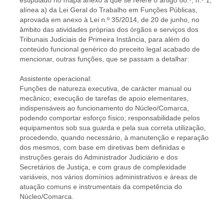
estipulado no mapa anexo a que se refere o artigo 88.º, n.º 1,
alínea a) da Lei Geral do Trabalho em Funções Públicas,
aprovada em anexo à Lei n.º 35/2014, de 20 de junho, no
âmbito das atividades próprias dos órgãos e serviços dos
Tribunais Judiciais de Primeira Instância, para além do
conteúdo funcional genérico do preceito legal acabado de
mencionar, outras funções, que se passam a detalhar:
Assistente operacional:
Funções de natureza executiva, de carácter manual ou
mecânico; execução de tarefas de apoio elementares,
indispensáveis ao funcionamento do Núcleo/Comarca,
podendo comportar esforço físico; responsabilidade pelos
equipamentos sob sua guarda e pela sua correta utilização,
procedendo, quando necessário, à manutenção e reparação
dos mesmos, com base em diretivas bem definidas e
instruções gerais do Administrador Judiciário e dos
Secretários de Justiça, e com graus de complexidade
variáveis, nos vários domínios administrativos e áreas de
atuação comuns e instrumentais da competência do
Núcleo/Comarca.