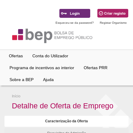
Ir
para
conteúdo
principal
Esqueceu-se da password?
Registar Organismo
Ofertas
Conta do Utilizador
Programa de incentivos ao interior
Ofertas PRR
Sobre a BEP
Ajuda
Início
Detalhe de Oferta de Emprego
Caracterização da Oferta