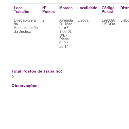
Local
Nº
Morada
Localidade
Código
Distr
Trabalho
Postos
Postal
Direção-Geral
2
Avenida
Lisboa
1990097
Lisb
da
D. João
LISBOA
Administração
II, n.º
da Justiça
1.08.01
D/E-
Pisos
0, 9.º
ao 14.º
Total Postos de Trabalho:
2
Observações: